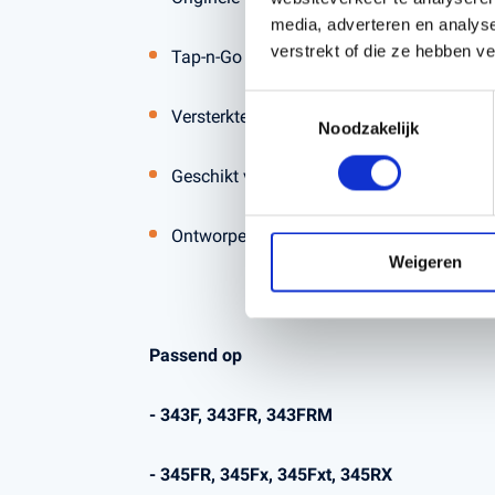
media, adverteren en analys
verstrekt of die ze hebben v
Tap-n-Go systeem voor snelle draadverle
Toestemmingsselectie
Versterkte bodem met kogellager voor min
Noodzakelijk
Geschikt voor zwaardere trimmers en bru
Ontworpen voor langdurig en professione
Weigeren
Passend op
- 343F, 343FR, 343FRM
- 345FR, 345Fx, 345Fxt, 345RX