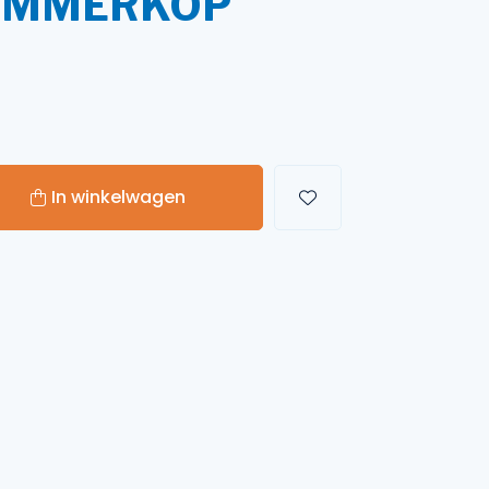
RIMMERKOP
Handgereedschappen
Carburateurgereedschap
Combi-gereedschap
Bijlen
In winkelwagen