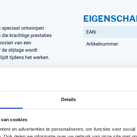
EIGENSCHA
s speciaal ontworpen
EAN:
 die krachtige prestaties
oorzien van een
Artikelnummer:
 de slijtage wordt
ijdt tijdens het werken.
teem verleng je de
rond te tikken, zonder
t voor dikkere
, zelfs bij zwaar en
Details
 van cookies
ent en advertenties te personaliseren, om functies voor social
. Ook delen we informatie over uw gebruik van onze site met on