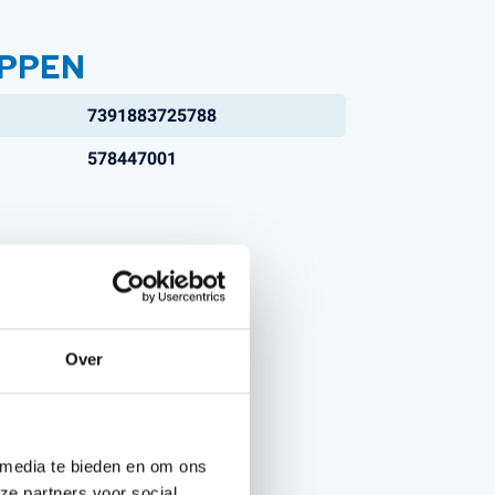
PPEN
7391883725788
578447001
Over
 media te bieden en om ons
ze partners voor social