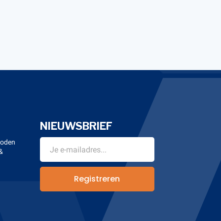
NIEUWSBRIEF
hoden
&
n
Registreren