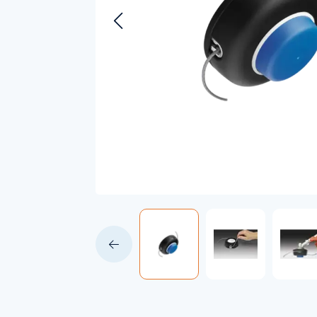
Accessoires voor Handgedragen
machines
Persoonlijke Beschermings Middelen
Accu'
(PBM)
Husqv
Helmen
Husqv
Broeken
Gezichtsbescherming
Handschoenen
Gehoorbescherming
Speelgoed