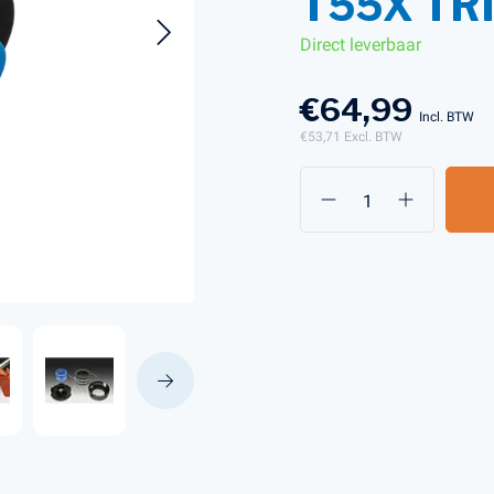
T55X T
Direct leverbaar
s en Laders
Brandstof en Smeermiddelen
€64,99
arna Aspire Accu's en Laders
Incl. BTW
€53,71
Excl. BTW
arna BLI-X (36V) Accu's en Laders