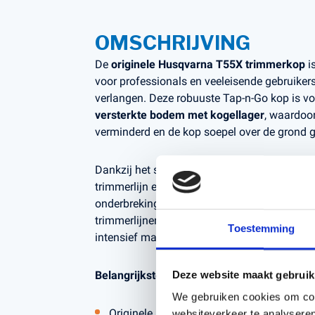
OMSCHRIJVING
De
originele Husqvarna T55X trimmerkop
i
voor professionals en veeleisende gebruikers
verlangen. Deze robuuste Tap-n-Go kop is v
versterkte bodem met kogellager
, waardoor
verminderd en de kop soepel over de grond gl
Dankzij het semi-automatische Tap-n-Go sys
trimmerlijn eenvoudig door de kop tegen de g
onderbreking van je werk. De T55X is geschik
trimmerlijnen en biedt betrouwbare prestaties
Toestemming
intensief maaiwerk.
Belangrijkste kenmerken:
Deze website maakt gebruik
We gebruiken cookies om cont
Originele Husqvarna kwaliteit
websiteverkeer te analyseren