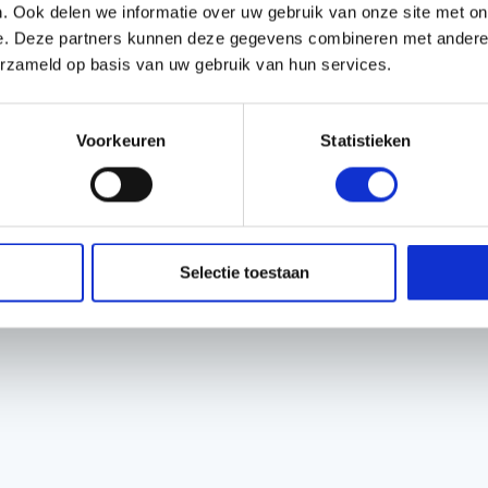
. Ook delen we informatie over uw gebruik van onze site met on
e. Deze partners kunnen deze gegevens combineren met andere i
EIGENSCHA
erzameld op basis van uw gebruik van hun services.
te verwarmers die direct
Servicenummer:
en voor een snelle
Voorkeuren
Statistieken
 zeer mobiel, eenvoudig te
ok veel gebruikt voor
, industrie en in de
 tank voor minimaal 16
 en petroleum.
Selectie toestaan