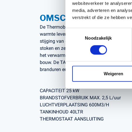
websiteverkeer te analyseren
media, adverteren en analys
OMSCHRIJVING
verstrekt of die ze hebben v
De Thermobile TA producten zijn oliegestook
Toestemmingsselectie
warmte leveren met 100% rendement en zorg
Noodzakelijk
stijging van de temperatuur. De kachels zijn
stoken en zeer betrouwbaar. Ze worden dan o
het verwarmen en drogen in land- en tuinbouw
bouw. De TA producten beschikken over een
branduren en een hogedrukpomp voor diesel
Weigeren
Verstuur
CAPACITEIT 25 kW
BRANDSTOFVERBRUIK MAX. 2,5 L/uur
LUCHTVERPLAATSING 600M3/H
TANKINHOUD 40LTR
THERMOSTAAT AANSLUITING