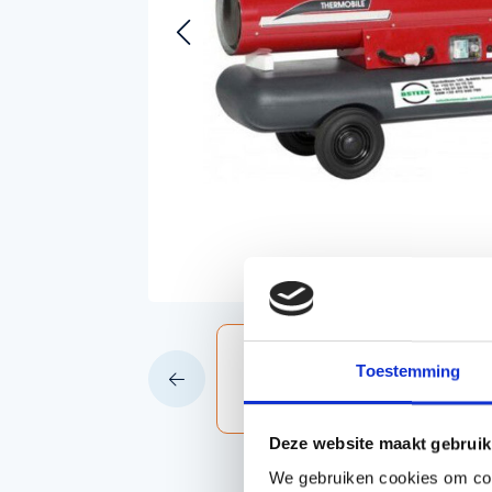
Accessoires voor Handgedragen
machines
Persoonlijke Beschermings Middelen
Accu'
(PBM)
Husqv
Helmen
Husqv
Broeken
Gezichtsbescherming
Handschoenen
Gehoorbescherming
Speelgoed
Toestemming
Deze website maakt gebruik
We gebruiken cookies om cont