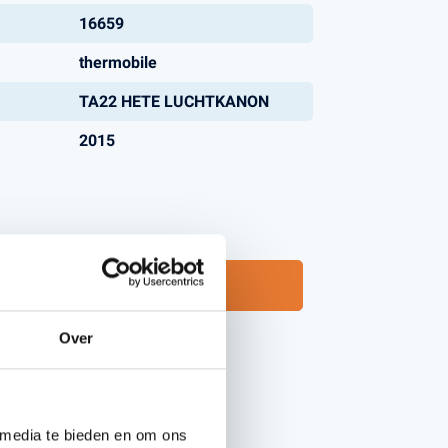
16659
thermobile
Handgereedschappen
TA22 HETE LUCHTKANON
Carburateurgereedschap
Combi-gereedschap
2015
Bijlen
Neem contact op
Over
 media te bieden en om ons