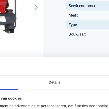
Servicenummer:
Merk:
s en Laders
Brandstof en Smeermiddelen
Type:
arna Aspire Accu's en Laders
arna BLI-X (36V) Accu's en Laders
Bouwjaar:
Details
 van cookies
ent en advertenties te personaliseren, om functies voor social