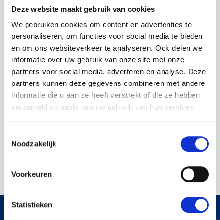
Deze website maakt gebruik van cookies
We gebruiken cookies om content en advertenties te
personaliseren, om functies voor social media te bieden
en om ons websiteverkeer te analyseren. Ook delen we
informatie over uw gebruik van onze site met onze
partners voor social media, adverteren en analyse. Deze
partners kunnen deze gegevens combineren met andere
Kerstens Voeten
informatie die u aan ze heeft verstrekt of die ze hebben
ORIGINELE HUSQVARNA
verzameld op basis van uw gebruik van hun services.
AUTOMOWER
ENDURANCE MESSEN
Toestemmingsselectie
Noodzakelijk
€25,99
Incl. BTW
Voorkeuren
Statistieken