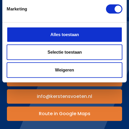
Marketing
KERSTENS VOETEN
Bredaseweg 255
Alles toestaan
4705 RN Roosendaal
+31 165 534 222
info@kerstensvoeten.nl
Selectie toestaan
CONTACT
Weigeren
+31 165 534 222
info@kerstensvoeten.nl
Route in Google Maps