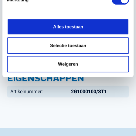
Kies voor duurzaam en avontuurlijk speelgoed dat
gegarandeerd een glimlach op het gezicht van je kind
tovert. Bij
Kerstens Voeten
ben je verzekerd van de beste
Verstuur
kwaliteit en service.
Alles toestaan
Speelplezier gegarandeerd met de Stiga Traptrekker
Selectie toestaan
MINI-T 250 – een cadeau waar kinderen van 2,5 tot 5
jaar dol op zullen zijn!
Weigeren
EIGENSCHAPPEN
Artikelnummer:
2G1000100/ST1