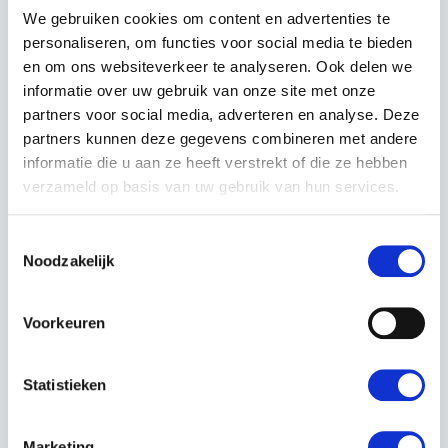
terwijl het tegelijkertijd de motorische ontwikkeling
We gebruiken cookies om content en advertenties te
stimuleert.
personaliseren, om functies voor social media te bieden
Praktische afmetingen
: Met een formaat van
en om ons websiteverkeer te analyseren. Ook delen we
1340x470x520 mm
perfect afgestemd op jonge
kinderen.
informatie over uw gebruik van onze site met onze
Verstelbare trappers
: Past zich aan de groei van je
partners voor social media, adverteren en analyse. Deze
kind aan, voor langdurig plezier.
partners kunnen deze gegevens combineren met andere
Afneembare aanhanger
: Geschikt om speelgoed of
informatie die u aan ze heeft verstrekt of die ze hebben
andere spulletjes eenvoudig mee te nemen tijdens het
verzameld op basis van uw gebruik van hun services.
spelen.
DUURZAAM, VEILIG EN VEELZIJDIG
Toestemmingsselectie
Noodzakelijk
De
Stiga Traptrekker MINI-T 250
is stevig en
betrouwbaar, ontworpen om tegen een stootje te kunnen.
Dankzij de stabiele constructie en hoogwaardige
Voorkeuren
materialen is deze traptrekker perfect voor intensief
gebruik, zowel binnen als buiten.
Statistieken
BESTEL NU BIJ KERSTENS VOETEN!
Marketing