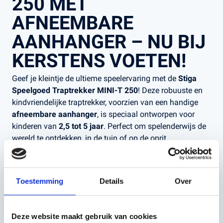
250 MET
AFNEEMBARE
AANHANGER – NU BIJ
KERSTENS VOETEN!
Geef je kleintje de ultieme speelervaring met de
Stiga
Speelgoed Traptrekker MINI-T 250
! Deze robuuste en
kindvriendelijke traptrekker, voorzien van een handige
afneembare aanhanger
, is speciaal ontworpen voor
kinderen van
2,5 tot 5 jaar
. Perfect om spelenderwijs de
wereld te ontdekken, in de tuin of op de oprit.
WAAROM KIEZEN VOOR DE
STIGA MINI-T 250?
Toestemming
Details
Over
Speciaal voor de jongsten
: Ideaal voor kinderen van
2,5 tot 5 jaar dankzij het compacte en veilige ontwerp.
Pedalaandrijving
: Zorgt voor urenlang speelplezier
Deze website maakt gebruik van cookies