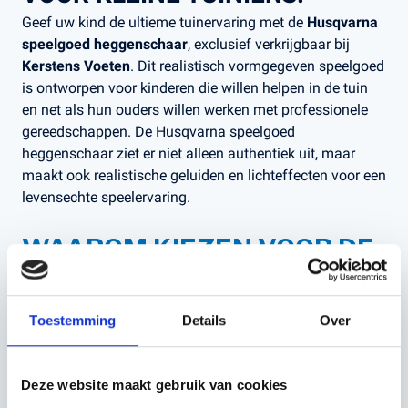
Geef uw kind de ultieme tuinervaring met de
Husqvarna
speelgoed heggenschaar
, exclusief verkrijgbaar bij
Kerstens Voeten
. Dit realistisch vormgegeven speelgoed
is ontworpen voor kinderen die willen helpen in de tuin
en net als hun ouders willen werken met professionele
gereedschappen. De Husqvarna speelgoed
heggenschaar ziet er niet alleen authentiek uit, maar
maakt ook realistische geluiden en lichteffecten voor een
levensechte speelervaring.
WAAROM KIEZEN VOOR DE
HUSQVARNA SPEELGOED
HEGGENSCHAAR?
Toestemming
Details
Over
Realistisch design
: Speciaal ontworpen met oog voor
detail, perfect voor jonge tuinliefhebbers die zich
willen uitleven.
Veiligheid voorop
: Gemaakt van hoogwaardige,
Deze website maakt gebruik van cookies
kindvriendelijke materialen zonder scherpe randen.