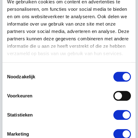
We gebruiken cookies om content en advertenties te
Interactieve functies
: Realistische geluiden en
personaliseren, om functies voor social media te bieden
lichteffecten die het spelen nóg leuker maken.
en om ons websiteverkeer te analyseren. Ook delen we
Duurzaam en robuust
: Een stevig stuk speelgoed dat
tegen een stootje kan, voor jarenlang speelplezier.
informatie over uw gebruik van onze site met onze
partners voor social media, adverteren en analyse. Deze
BESTEL VANDAAG NOG BIJ
partners kunnen deze gegevens combineren met andere
KERSTENS VOETEN
informatie die u aan ze heeft verstrekt of die ze hebben
verzameld op basis van uw gebruik van hun services.
Bij
Kerstens Voeten
bent u verzekerd van kwaliteit en
uitstekende service. De Husqvarna speelgoed
Toestemmingsselectie
heggenschaar is een fantastisch cadeau voor kinderen
Noodzakelijk
vanaf 3 jaar en ouder. Perfect voor verjaardagen,
feestdagen, of gewoon als verrassing voor de kleine
tuinliefhebber in huis. Bestel nu en geef uw kind een
Voorkeuren
speelervaring die zowel leuk als leerzaam is!
Statistieken
WACHT NIET LANGER –
ONTDEK HET VOLLEDIGE
Marketing
ASSORTIMENT