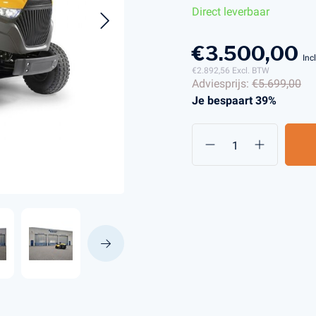
Direct leverbaar
€3.500,00
s en Laders
Brandstof en Smeermiddelen
Inc
€2.892,56
Excl. BTW
arna Aspire Accu's en Laders
Adviesprijs:
€5.699,00
arna BLI-X (36V) Accu's en Laders
Je bespaart 39%