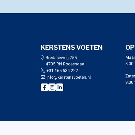
KERSTENS VOETEN
OP
Maan
Bredaseweg 255
8:00 
4705 RN Roosendaal
+31 165 534 222
Zate
info@kerstensvoeten.nl
9:00 
© Copy