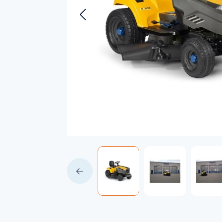
Accessoires voor Handgedragen
machines
Persoonlijke Beschermings Middelen
Accu'
(PBM)
Husqv
Helmen
Husqv
Broeken
Gezichtsbescherming
Handschoenen
Gehoorbescherming
Speelgoed