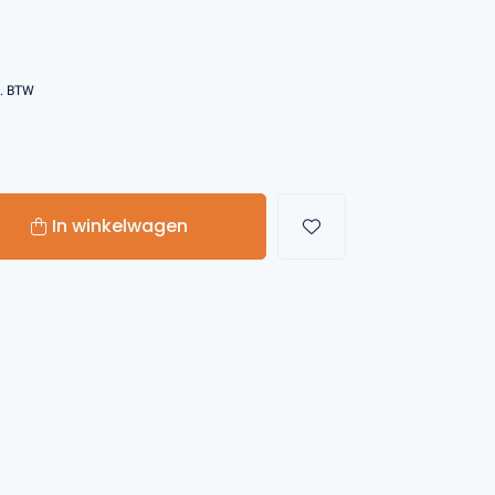
Handgereedschappen
l. BTW
Carburateurgereedschap
Combi-gereedschap
Bijlen
In winkelwagen