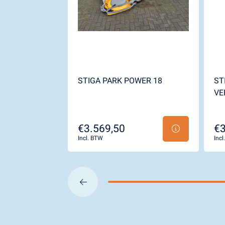
STIGA PARK POWER 18
ST
VE
€3.569,50
€3
Incl. BTW
Inc