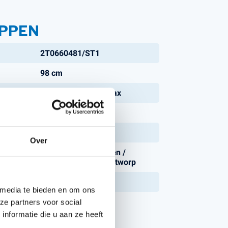
PPEN
2T0660481/ST1
98 cm
2200 m², 3500m² max
mm):
25 - 80 mm
3 kW
Over
Opvangbak / Mulchen /
Achteruitworp / Zijuitworp
Ja
 media te bieden en om ons
ze partners voor social
nformatie die u aan ze heeft