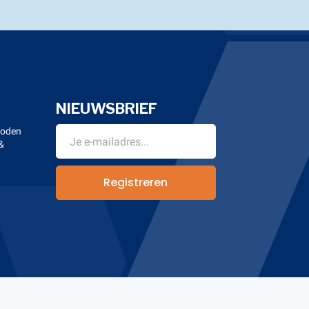
NIEUWSBRIEF
hoden
&
n
Registreren
Banana