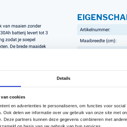
EIGENSCHA
ak van maaien zonder
Artikelnummer:
0Ah batterij levert tot 3
g zodat je soepel
Maaibreedte (cm):
akten. De brede maaidek
Capaciteit werkgebied:
 zorgt dat je in minder
aihoogtes (25-80 mm, 7
Maaihoogte min-max (
omisch stuurwiel en
al voor tuinen tot ~1800
Netto Vermogen kW:
Details
mbineren met comfort en
Maaitype:
 van cookies
Werkt op accu:
ent en advertenties te personaliseren, om functies voor social
. Ook delen we informatie over uw gebruik van onze site met on
e. Deze partners kunnen deze gegevens combineren met andere i
erzameld op basis van uw gebruik van hun services.