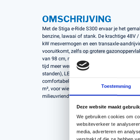
OMSCHRIJVING
Met de Stiga e-Ride S300 ervaar je het gem
benzine, lawaai of stank. De krachtige 48V / 3
kW mesvermogen en een transaxle-aandrijvin
vooruitkomt, zelfs op grotere gazonoppervl
van 98 cm, met zijuitworp én mulching-optie,
tijd meer werk verzet. Met de instelbare ma
standen), LED-dashboard, koplampen, ergon
comfortabele zit is maaien een plezier. Idea
Toestemming
m², voor wie kracht en duurzaamheid wil co
milieuvriendelijkheid.
Deze website maakt gebruik
We gebruiken cookies om cont
websiteverkeer te analyseren
media, adverteren en analys
verstrekt of die ze hebben v