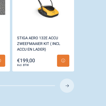
STIGA AERO 132E ACCU
STIGA COMBI 
ZWEEFMAAIER KIT ( INCL
ACCU EN LADER)
€199,00
€800,00
Incl. BTW
Incl. BTW