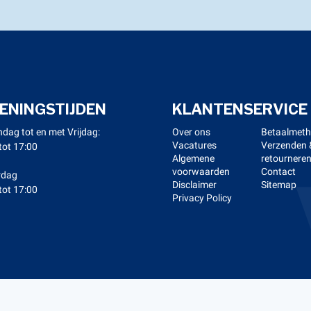
ENINGSTIJDEN
KLANTENSERVICE
dag tot en met Vrijdag:
Over ons
Betaalmet
Vacatures
Verzenden 
tot 17:00
Algemene
retournere
voorwaarden
Contact
rdag
Disclaimer
Sitemap
tot 17:00
Privacy Policy
right 2026 Kerstens Voeten -
Webshop laten maken
door Red 