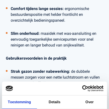
Comfort tijdens lange sessies:
ergonomische
bestuurderspositie met helder frontlicht en
overzichtelijk bedieningspaneel.
Slim onderhoud:
maaidek met was-aansluiting en
eenvoudig toegankelijke servicepunten voor snel
reinigen en langer behoud van snijkwaliteit.
Gebruikersvoordelen in de praktijk
Strak gazon zonder nabewerking:
de dubbele
messen zorgen voor een nette luchtstroom en vullen
de opvangzak efficiënt.
Minder stilstand, meer doen:
grote opvang, ruime
Toestemming
Details
Over
brandstoftank en directe sleutelstart maken
doorwerken eenvoudig.