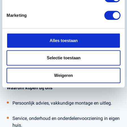
STIGA Estate 384 M zitmaaier met 84 cm maaidek (2
Marketing
messen)
200 L opvangbak
Alles toestaan
Sleutelstart, laad- en onderhoudstoegang
Selectie toestaan
Handleiding en basismontagemateriaal
(Mulchplug en trekhaak optioneel verkrijgbaar.)
Weigeren
Waarom kopen bij ons
Persoonlijk advies, vakkundige montage en uitleg.
Service, onderhoud en onderdelenvoorziening in eigen
huis.