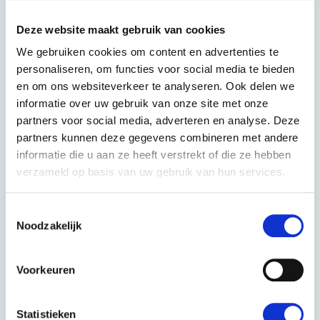
Deze website maakt gebruik van cookies
Netjes werken bij elk seizoen:
maaihoogte snel
aanpasbaar voor lente- en herstbeurten; met
We gebruiken cookies om content en advertenties te
mulchplug (optioneel) voed je het gazon natuurlijk.
personaliseren, om functies voor social media te bieden
en om ons websiteverkeer te analyseren. Ook delen we
informatie over uw gebruik van onze site met onze
Toepassingen
partners voor social media, adverteren en analyse. Deze
partners kunnen deze gegevens combineren met andere
Particuliere tuinen met veel borders, bomen en
informatie die u aan ze heeft verstrekt of die ze hebben
opstakels.
verzameld op basis van uw gebruik van hun services.
Erven en oprijlanen waar nauwkeurig sturen en
Toestemmingsselectie
compact draaien gewenst is.
Noodzakelijk
Eigenaren die een
solide, onderhoudsvriendelijke
Voorkeuren
zitmaaier zoeken zonder overbodige elektronica.
Meegeleverd / klaar voor gebruik
Statistieken