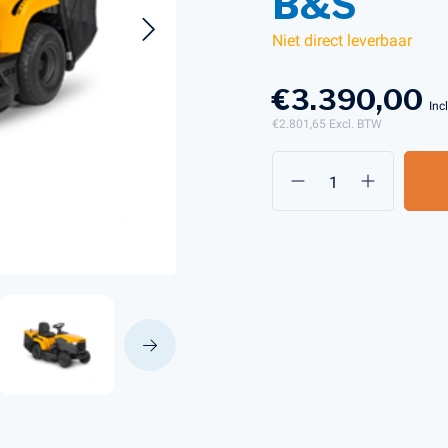
B&S
Niet direct leverbaar
s en Laders
Brandstof en Smeermiddelen
€3.390,00
arna Aspire Accu's en Laders
Inc
€2.801,65
Excl. BTW
arna BLI-X (36V) Accu's en Laders