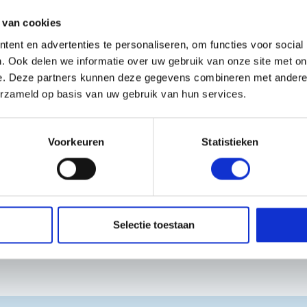
aam en eenvoudig te
 van cookies
ent en advertenties te personaliseren, om functies voor social
. Ook delen we informatie over uw gebruik van onze site met on
ij ons filiaal
e. Deze partners kunnen deze gegevens combineren met andere i
l.
erzameld op basis van uw gebruik van hun services.
baar? Neem contact met
en wij veel samenstellen
Voorkeuren
Statistieken
Selectie toestaan