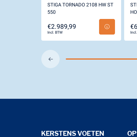
STIGA TORNADO 2108 HW ST
ST
550
HO
€2.989,99
€6
Incl. BTW
Inc
KERSTENS VOETEN
OP