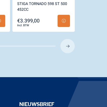
STIGA TORNADO 598 ST 500
STIGA TORNA
452CC
HONDA GCV53
€3.399,00
€4.399,00
Incl. BTW
Incl. BTW
NIEUWSBRIEF