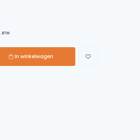
Handgereedschappen
Carburateurgereedschap
l. BTW
Combi-gereedschap
Bijlen
In winkelwagen