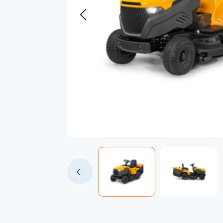
Accessoires voor Handgedragen
machines
Persoonlijke Beschermings Middelen
Accu'
(PBM)
Husqv
Helmen
Husqv
Broeken
Gezichtsbescherming
Handschoenen
Gehoorbescherming
Speelgoed