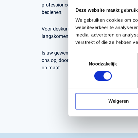
professioneel gebruik — betrouwbaar, duurz
Deze website maakt gebruik
bedienen.
We gebruiken cookies om cont
websiteverkeer te analyseren
Voor deskundig advies op maat kunt u altijd b
media, adverteren en analys
langskomen,
Kerstens Voeten in Roosendaa
verstrekt of die ze hebben v
Is uw gewenste samenstelling niet beschik
Toestemmingsselectie
ons op, door onze uitgebreide voorraad kunn
Noodzakelijk
op maat.
Weigeren