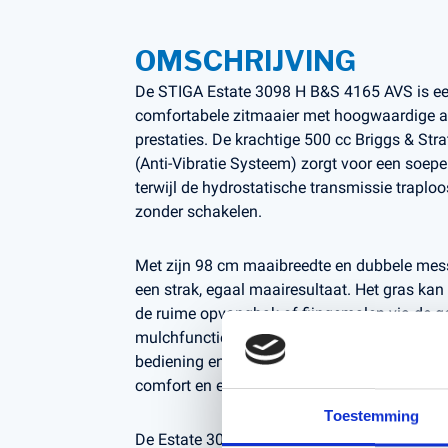
OMSCHRIJVING
De STIGA Estate 3098 H B&S 4165 AVS is e
comfortabele zitmaaier met hoogwaardige a
prestaties. De krachtige 500 cc Briggs & St
(Anti-Vibratie Systeem) zorgt voor een soepel
terwijl de hydrostatische transmissie traplo
zonder schakelen.
Met zijn 98 cm maaibreedte en dubbele messe
een strak, egaal maairesultaat. Het gras ka
de ruime opvangbak of fijngemalen via de g
mulchfunctie. Dankzij de ergonomische stoel,
bediening en solide constructie is deze maai
comfort en efficiëntie zoekt in één machine.
Toestemming
De Estate 3098 H is de perfecte keuze voor pa