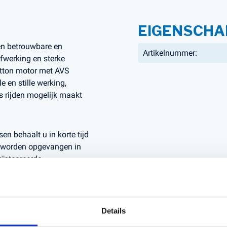
EIGENSCHA
en betrouwbare en
Artikelnummer:
fwerking en sterke
ratton motor met AVS
e en stille werking,
os rijden mogelijk maakt
n behaalt u in korte tijd
n worden opgevangen in
eïntegreerde
 overzichtelijke
er ideaal voor wie
Details
rticulier of semi-