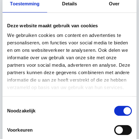
Toestemming
Details
Over
comfortabel maaien, zelfs op uitgestrekte terreinen.
De Tornado 9121 W is uitgerust met een duurzame
Deze website maakt gebruik van cookies
stalen constructie, verstelbare stoel en geavanceerd
We gebruiken cookies om content en advertenties te
maaisysteem met zijuitworp of mulchfunctie. Dankzij
personaliseren, om functies voor social media te bieden
zijn stabiliteit, precisie en betrouwbaarheid is deze
en om ons websiteverkeer te analyseren. Ook delen we
maaier ideaal voor professioneel gebruik, sportvelden of
informatie over uw gebruik van onze site met onze
grote tuinen.
partners voor social media, adverteren en analyse. Deze
partners kunnen deze gegevens combineren met andere
Voor deskundig advies op maat kunt u altijd bij ons
informatie die u aan ze heeft verstrekt of die ze hebben
filiaal langskomen, Kerstens Voeten in Roosendaal.
verzameld op basis van uw gebruik van hun services.
Is uw gewenste samenstelling niet beschikbaar? Neem
Toestemmingsselectie
contact met ons op, door onze uitgebreide voorraad
Noodzakelijk
kunnen wij veel samenstellen op maat.
Voorkeuren