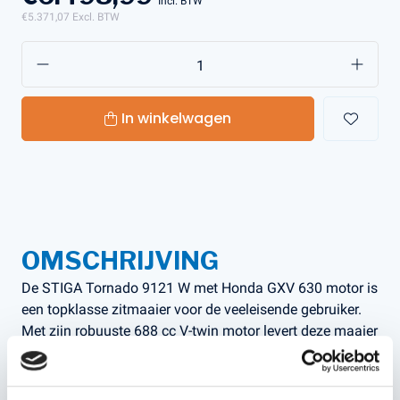
Incl. BTW
€5.371,07
Excl. BTW
In winkelwagen
OMSCHRIJVING
De STIGA Tornado 9121 W met Honda GXV 630 motor is
een topklasse zitmaaier voor de veeleisende gebruiker.
Met zijn robuuste 688 cc V-twin motor levert deze maaier
uitzonderlijke kracht, soepele prestaties en een lange
levensduur. De brede maaibreedte van 121 cm en de
hydrostatische transmissie zorgen voor efficiënt en