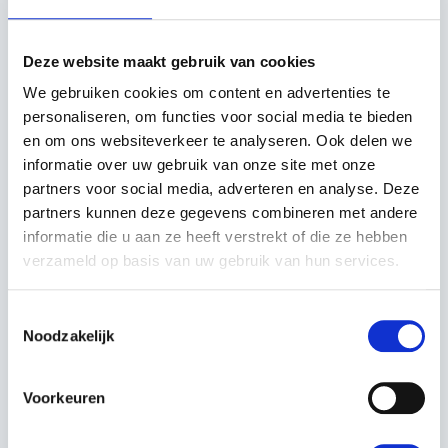
Met zijn robuuste stalen chassis, zijuitworp en
Deze website maakt gebruik van cookies
mulchfunctie is de Tornado 2098 H ideaal voor wie
We gebruiken cookies om content en advertenties te
flexibiliteit en kracht zoekt in één machine. Het
personaliseren, om functies voor social media te bieden
ergonomische bedieningspaneel en comfortabele
en om ons websiteverkeer te analyseren. Ook delen we
zitpositie garanderen een prettige werkervaring, ook bij
informatie over uw gebruik van onze site met onze
langdurig gebruik.
partners voor social media, adverteren en analyse. Deze
partners kunnen deze gegevens combineren met andere
Voor deskundig advies op maat kunt u altijd bij ons
informatie die u aan ze heeft verstrekt of die ze hebben
filiaal langskomen, Kerstens Voeten in Roosendaal.
verzameld op basis van uw gebruik van hun services.
Is uw gewenste samenstelling niet beschikbaar? Neem
Toestemmingsselectie
contact met ons op, door onze uitgebreide voorraad
Noodzakelijk
kunnen wij veel samenstellen op maat.
Voorkeuren
EIGENSCHAPPEN