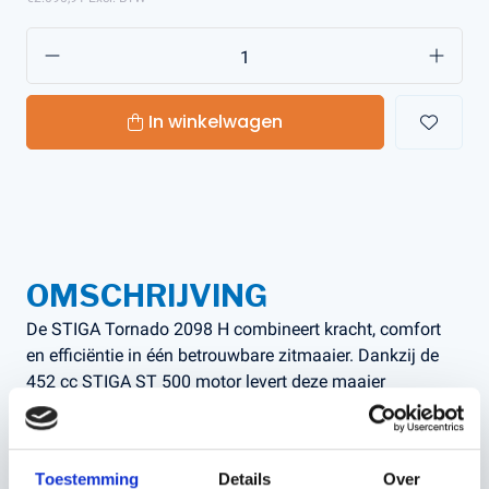
In winkelwagen
OMSCHRIJVING
De STIGA Tornado 2098 H combineert kracht, comfort
en efficiëntie in één betrouwbare zitmaaier. Dankzij de
452 cc STIGA ST 500 motor levert deze maaier
uitstekende prestaties, zelfs bij dichte begroeiing. De
hydrostatische aandrijving maakt soepel rijden mogelijk
zonder te hoeven schakelen, terwijl de brede maaibreedte
Toestemming
Details
Over
van 98 cm zorgt voor een snel en egaal resultaat.