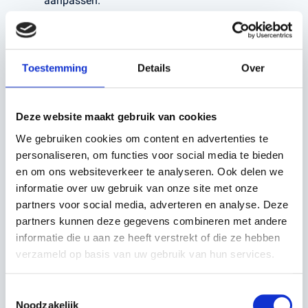
aanpassen.
Bescherming van Planten
: Het helpt om kwetsbare
planten en bloemen te beschermen tegen het
Toestemming
Details
Over
maaien.
Eenvoudige Installatie
: Het is snel en gemakkelijk
Deze website maakt gebruik van cookies
op te zetten zonder dat je permanent hoeft te
We gebruiken cookies om content en advertenties te
investeren in een vaste omheining.
personaliseren, om functies voor social media te bieden
en om ons websiteverkeer te analyseren. Ook delen we
Kortom, het is een praktische oplossing voor iedereen die
informatie over uw gebruik van onze site met onze
een robotmaaier gebruikt en de efficiëntie en veiligheid
partners voor social media, adverteren en analyse. Deze
ervan wil vergroten.
partners kunnen deze gegevens combineren met andere
informatie die u aan ze heeft verstrekt of die ze hebben
verzameld op basis van uw gebruik van hun services.
Voordelen:
Toestemmingsselectie
Noodzakelijk