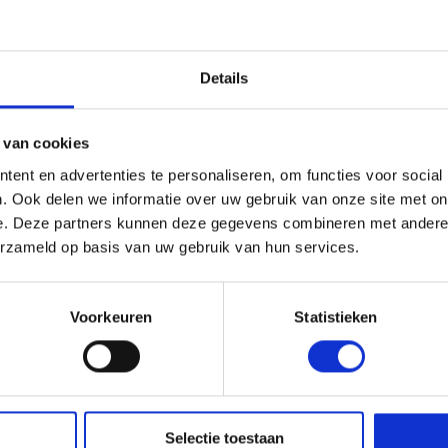
Details
s en Laders
Brandstof en Smeermiddelen
arna Aspire Accu's en Laders
arna BLI-X (36V) Accu's en Laders
 van cookies
ent en advertenties te personaliseren, om functies voor social
. Ook delen we informatie over uw gebruik van onze site met on
e. Deze partners kunnen deze gegevens combineren met andere i
erzameld op basis van uw gebruik van hun services.
rstens Voeten
IGINELE HUSQVARNA
Voorkeuren
Statistieken
UTOMOWER ENDURANCE
ESSEN
25,99
l. BTW
Selectie toestaan