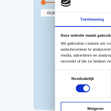
Accessoires voor Handgedragen
machines
Toestemming
Persoonlijke Beschermings Middelen
Accu'
(PBM)
Husqv
Helmen
Husqv
Deze website maakt gebruik
Broeken
We gebruiken cookies om cont
Gezichtsbescherming
websiteverkeer te analyseren
Handschoenen
media, adverteren en analys
Gehoorbescherming
verstrekt of die ze hebben v
Speelgoed
Ke
Toestemmingsselectie
OR
Noodzakelijk
A
M
€
Inc
Weigeren