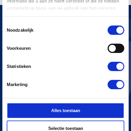
informatie die u aan ze heeft verstrekt of die ze hebben
verzameld op basis van uw gebruik van hun services.
Toestemmingsselectie
Noodzakelijk
KERSTENS VOETEN
Voorkeuren
Bredaseweg 255
4705 RN Roosendaal
+31 165 534 222
Statistieken
info@kerstensvoeten.nl
Marketing
CONTACT
+31 165 534 222
Alles toestaan
info@kerstensvoeten.nl
Selectie toestaan