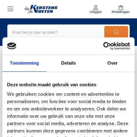
Inloggen
Winkelwagen
Home
robotmaaier met hellingshoek 35°
Toestemming
Details
Over
PRODUCTEN GETAGD MET
ROBOTMAAIER MET
Deze website maakt gebruik van cookies
HELLINGSHOEK 35°
We gebruiken cookies om content en advertenties te
personaliseren, om functies voor social media te bieden
en om ons websiteverkeer te analyseren. Ook delen we
Filter
Sorteer
informatie over uw gebruik van onze site met onze
partners voor social media, adverteren en analyse. Deze
partners kunnen deze gegevens combineren met andere