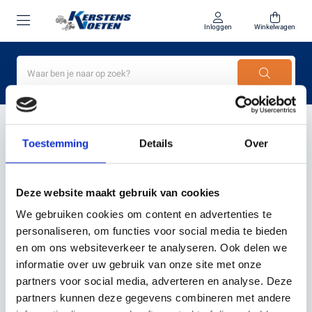
Inloggen
Winkelwagen
Home
robotmaaier met 5 Ah batterij
Toestemming
Details
Over
PRODUCTEN GETAGD MET
ROBOTMAAIER MET 5 AH
Deze website maakt gebruik van cookies
BATTERIJ
We gebruiken cookies om content en advertenties te
personaliseren, om functies voor social media te bieden
en om ons websiteverkeer te analyseren. Ook delen we
Filter
Sorteer
informatie over uw gebruik van onze site met onze
partners voor social media, adverteren en analyse. Deze
partners kunnen deze gegevens combineren met andere