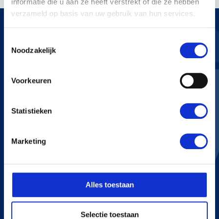
informatie die u aan ze heeft verstrekt of die ze hebben
verzameld op basis van uw gebruik van hun services.
Toestemmingsselectie
Noodzakelijk
KERSTENS VOETEN
Voorkeuren
Bredaseweg 255
4705 RN Roosendaal
+31 165 534 222
Statistieken
info@kerstensvoeten.nl
Marketing
CONTACT
+31 165 534 222
Alles toestaan
info@kerstensvoeten.nl
Selectie toestaan