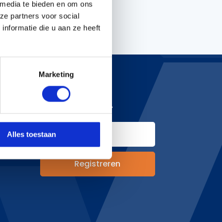
 media te bieden en om ons
ze partners voor social
nformatie die u aan ze heeft
Handgereedschappen
Carburateurgereedschap
Combi-gereedschap
Marketing
Bijlen
NIEUWSBRIEF
hoden
Alles toestaan
&
n
Registreren