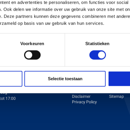
ent en advertenties te personaliseren, om functies voor social
. Ook delen we informatie over uw gebruik van onze site met on
e. Deze partners kunnen deze gegevens combineren met andere i
s en Laders
Brandstof en Smeermiddelen
erzameld op basis van uw gebruik van hun services.
arna Aspire Accu's en Laders
arna BLI-X (36V) Accu's en Laders
Voorkeuren
Statistieken
ENINGSTIJDEN
KLANTENSERVICE
dag tot en met Vrijdag:
Over ons
Betaalmet
Selectie toestaan
Vacatures
Verzenden 
tot 17:00
Algemene
retournere
voorwaarden
Contact
rdag
Disclaimer
Sitemap
tot 17:00
Privacy Policy