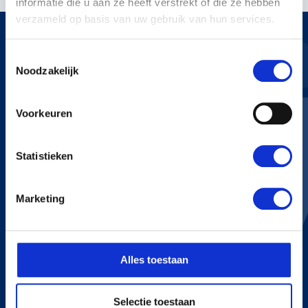
informatie die u aan ze heeft verstrekt of die ze hebben
verzameld op basis van uw gebruik van hun services.
Toestemmingsselectie
Noodzakelijk
KERSTENS VOETEN
Voorkeuren
Bredaseweg 255
4705 RN Roosendaal
+31 165 534 222
Statistieken
info@kerstensvoeten.nl
Marketing
CONTACT
+31 165 534 222
Alles toestaan
info@kerstensvoeten.nl
Selectie toestaan