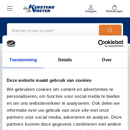
Inloggen
Winkelwagen
Home
Kress KR122E snijbreedte 22 cm
Toestemming
Details
Over
PRODUCTEN GETAGD MET
KRESS KR122E
Deze website maakt gebruik van cookies
SNIJBREEDTE 22 CM
We gebruiken cookies om content en advertenties te
personaliseren, om functies voor social media te bieden
en om ons websiteverkeer te analyseren. Ook delen we
Filter
Sorteer
informatie over uw gebruik van onze site met onze
partners voor social media, adverteren en analyse. Deze
partners kunnen deze gegevens combineren met andere