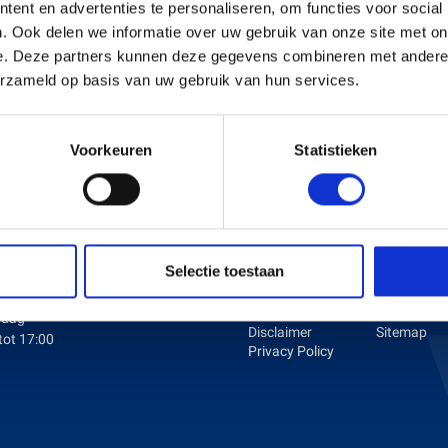
ent en advertenties te personaliseren, om functies voor social
. Ook delen we informatie over uw gebruik van onze site met on
e. Deze partners kunnen deze gegevens combineren met andere i
s en Laders
Brandstof en Smeermiddelen
erzameld op basis van uw gebruik van hun services.
arna Aspire Accu's en Laders
arna BLI-X (36V) Accu's en Laders
Voorkeuren
Statistieken
ENINGSTIJDEN
KLANTENSERVICE
dag tot en met Vrijdag:
Over ons
Betaalmet
Selectie toestaan
Vacatures
Verzenden 
tot 17:00
Algemene
retournere
voorwaarden
Contact
rdag
Disclaimer
Sitemap
tot 17:00
Privacy Policy