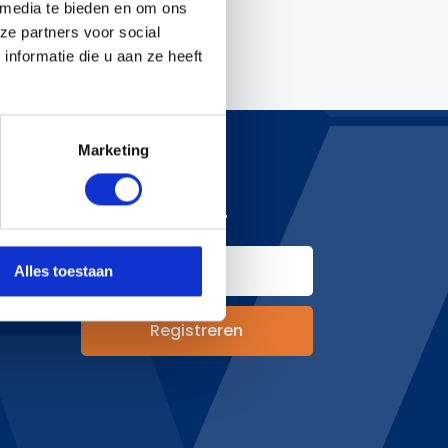
 media te bieden en om ons
ze partners voor social
nformatie die u aan ze heeft
Handgereedschappen
Carburateurgereedschap
Combi-gereedschap
Marketing
Bijlen
NIEUWSBRIEF
hoden
Alles toestaan
&
n
Registreren