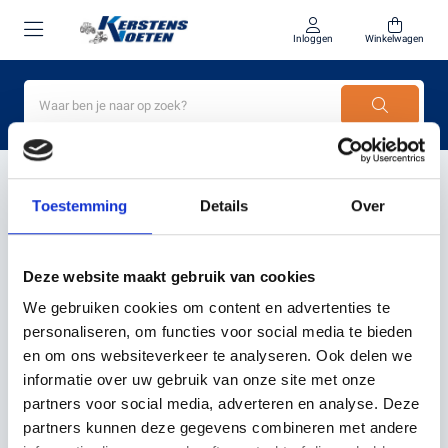
Inloggen
Winkelwagen
Home
Kress KR120E aanbieding
Toestemming
Details
Over
PRODUCTEN GETAGD MET
KRESS KR120E
Deze website maakt gebruik van cookies
AANBIEDING
We gebruiken cookies om content en advertenties te
personaliseren, om functies voor social media te bieden
en om ons websiteverkeer te analyseren. Ook delen we
Filter
Sorteer
informatie over uw gebruik van onze site met onze
partners voor social media, adverteren en analyse. Deze
partners kunnen deze gegevens combineren met andere