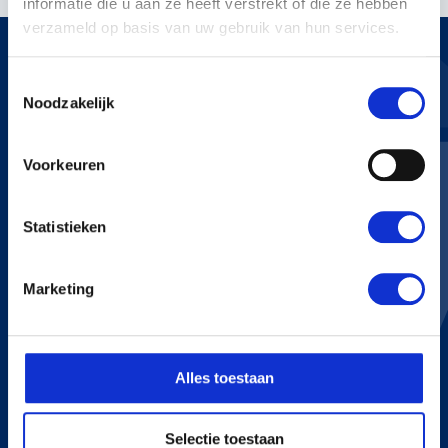
informatie die u aan ze heeft verstrekt of die ze hebben
verzameld op basis van uw gebruik van hun services.
Toestemmingsselectie
Noodzakelijk
KERSTENS VOETEN
Voorkeuren
Bredaseweg 255
4705 RN Roosendaal
+31 165 534 222
Statistieken
info@kerstensvoeten.nl
Marketing
CONTACT
+31 165 534 222
Alles toestaan
info@kerstensvoeten.nl
Selectie toestaan