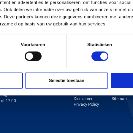
ent en advertenties te personaliseren, om functies voor social
. Ook delen we informatie over uw gebruik van onze site met on
e. Deze partners kunnen deze gegevens combineren met andere i
s en Laders
Brandstof en Smeermiddelen
erzameld op basis van uw gebruik van hun services.
arna Aspire Accu's en Laders
arna BLI-X (36V) Accu's en Laders
Voorkeuren
Statistieken
ENINGSTIJDEN
KLANTENSERVICE
dag tot en met Vrijdag:
Over ons
Betaalmet
Selectie toestaan
Vacatures
Verzenden 
tot 17:00
Algemene
retournere
voorwaarden
Contact
rdag
Disclaimer
Sitemap
tot 17:00
Privacy Policy