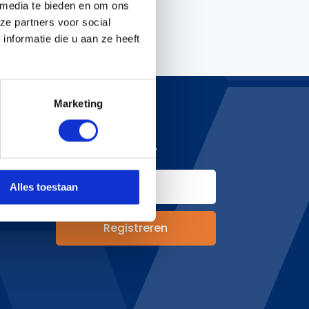
 media te bieden en om ons
ze partners voor social
nformatie die u aan ze heeft
Handgereedschappen
Carburateurgereedschap
Combi-gereedschap
Marketing
Bijlen
NIEUWSBRIEF
hoden
Alles toestaan
&
n
Registreren