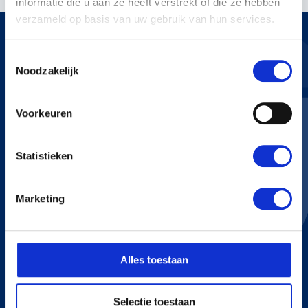
informatie die u aan ze heeft verstrekt of die ze hebben
verzameld op basis van uw gebruik van hun services.
Toestemmingsselectie
Noodzakelijk
KERSTENS VOETEN
Voorkeuren
Bredaseweg 255
4705 RN Roosendaal
+31 165 534 222
Statistieken
info@kerstensvoeten.nl
Marketing
CONTACT
+31 165 534 222
Alles toestaan
info@kerstensvoeten.nl
Selectie toestaan