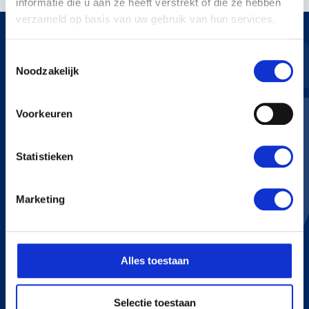
informatie die u aan ze heeft verstrekt of die ze hebben
verzameld op basis van uw gebruik van hun services.
Toestemmingsselectie
Noodzakelijk
KERSTENS VOETEN
Voorkeuren
Bredaseweg 255
4705 RN Roosendaal
+31 165 534 222
Statistieken
info@kerstensvoeten.nl
Marketing
CONTACT
+31 165 534 222
Alles toestaan
info@kerstensvoeten.nl
Selectie toestaan