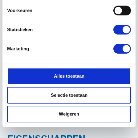
Stiga A5000
Stiga A7500
Voorkeuren
Stiga A10000
Stiga G300
Statistieken
Stiga G600
Stiga G1200
Stiga G3600
Marketing
Stiga STIG
De messen zijn ook bekend onder de volgende nummers:
Alles toestaan
322104105/0
381108619/0
1127-0009-01
Selectie toestaan
3221041050
3811086190
Weigeren
1127000901