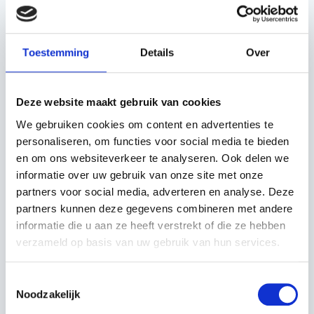
In winkelwagen
Toestemming
Details
Over
Deze website maakt gebruik van cookies
We gebruiken cookies om content en advertenties te
personaliseren, om functies voor social media te bieden
OMSCHRIJVING
en om ons websiteverkeer te analyseren. Ook delen we
informatie over uw gebruik van onze site met onze
Deze originele messen met boutjes passend voor de
partners voor social media, adverteren en analyse. Deze
volgende modellen.
partners kunnen deze gegevens combineren met andere
informatie die u aan ze heeft verstrekt of die ze hebben
Stiga A500
verzameld op basis van uw gebruik van hun services.
Stiga A750
Stiga A1000
Toestemmingsselectie
Stiga A1500
Noodzakelijk
Stiga A3000