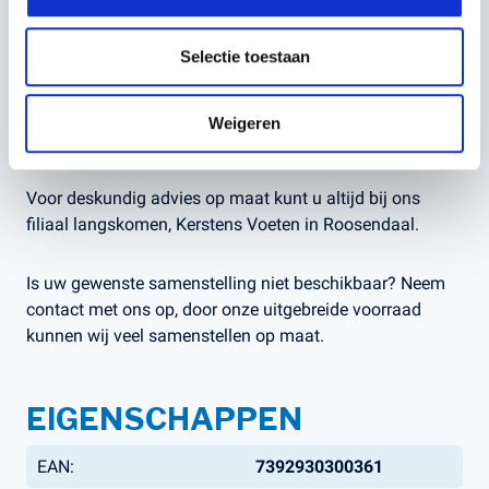
afrollen. Geschikt voor diverse Husqvarna
trimmerkoppen en andere modellen die een 3,0 mm
trimmerlijn ondersteunen.
Selectie toestaan
Met de Whisper Twist lijn kies je voor een stille, efficiënte
Weigeren
en duurzame oplossing voor jouw tuinklussen.
Voor deskundig advies op maat kunt u altijd bij ons
filiaal langskomen, Kerstens Voeten in Roosendaal.
Is uw gewenste samenstelling niet beschikbaar? Neem
contact met ons op, door onze uitgebreide voorraad
kunnen wij veel samenstellen op maat.
EIGENSCHAPPEN
EAN:
7392930300361