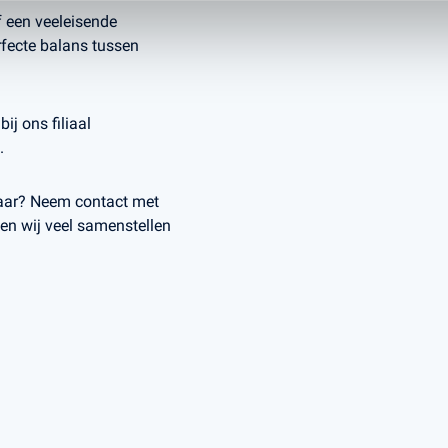
f een veeleisende
rfecte balans tussen
ij ons filiaal
.
baar? Neem contact met
en wij veel samenstellen