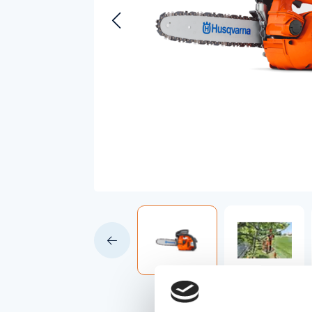
Accessoires voor Handgedragen
machines
Persoonlijke Beschermings Middelen
Accu'
(PBM)
Husqv
Helmen
Husqv
Broeken
Gezichtsbescherming
Handschoenen
Gehoorbescherming
Speelgoed