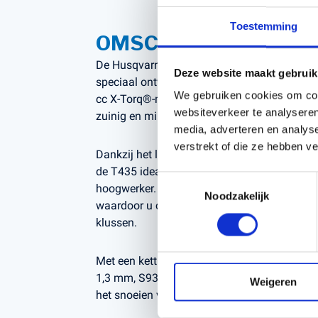
Toestemming
OMSCHRIJVING
De Husqvarna T435 is een compacte en krac
Deze website maakt gebruik
speciaal ontworpen voor boomverzorging en 
We gebruiken cookies om cont
cc X-Torq®-motor levert deze zaag uitstekende
websiteverkeer te analyseren
zuinig en milieuvriendelijk blijft.
media, adverteren en analys
verstrekt of die ze hebben v
Dankzij het lage gewicht van slechts 3,4 kg
de T435 ideaal voor werkzaamheden vanaf d
Toestemmingsselectie
hoogwerker. De zaag biedt optimale balans 
Noodzakelijk
waardoor u comfortabel en veilig kunt werken
klussen.
Met een kettingsnelheid van 19 m/s en een 1
1,3 mm, S93G) combineert deze zaag precisie
Weigeren
het snoeien van takken en het opruimen va