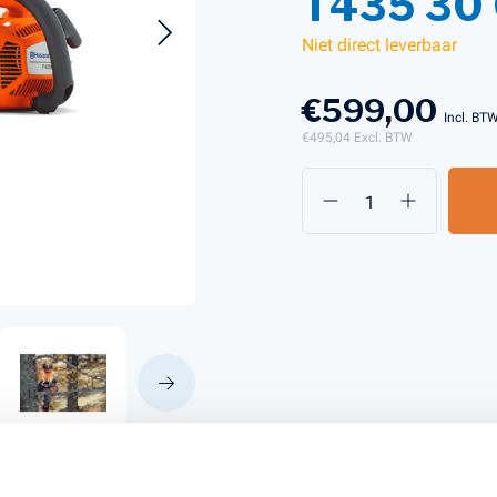
T435 30
Niet direct leverbaar
s en Laders
Brandstof en Smeermiddelen
€599,00
arna Aspire Accu's en Laders
Incl. BT
€495,04
Excl. BTW
arna BLI-X (36V) Accu's en Laders