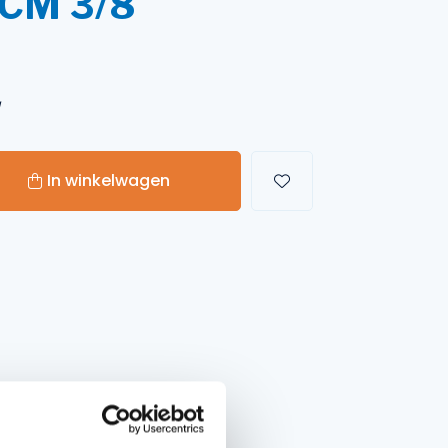
 CM 3/8
Handgereedschappen
Carburateurgereedschap
W
Combi-gereedschap
Bijlen
In winkelwagen