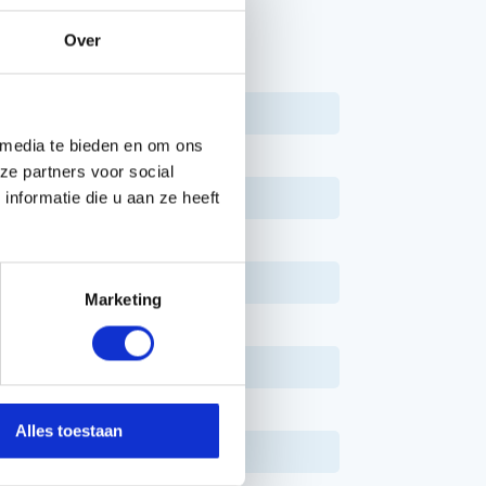
Over
PPEN
7391883230527
 media te bieden en om ons
966997212
ze partners voor social
30 cm
nformatie die u aan ze heeft
3,4 kg
S93G, 3/8", 1,3
Marketing
LowVib-technologie
1,5 kW
2 Takt
Alles toestaan
19 m/s