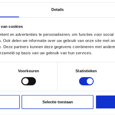
Details
EIGENSCHA
htige kettingzaag,
 van cookies
EAN:
snoeiwerk. Met zijn 35,2
ent en advertenties te personaliseren, om functies voor social
 prestaties, terwijl hij
Artikelnummer:
. Ook delen we informatie over uw gebruik van onze site met on
Zaagblad lengte (cm):
e. Deze partners kunnen deze gegevens combineren met andere i
erzameld op basis van uw gebruik van hun services.
 en de bovenhandgreep is
Gewicht:
e grond én vanuit een
Type zaagketting:
en wendbaarheid,
Voorkeuren
Statistieken
, zelfs bij langdurige
Trillingsdempers:
Netto Vermogen kW:
2” zaagblad (3/8” mini,
Brandstof:
 met kracht, ideaal voor
Selectie toestaan
n bomen.
Kettingsnelheid: