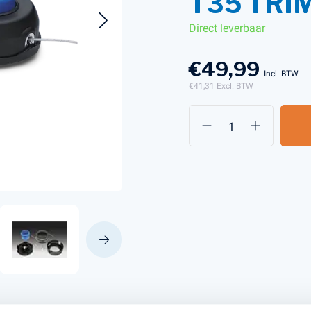
T35 TR
Direct leverbaar
s en Laders
Brandstof en Smeermiddelen
€49,99
arna Aspire Accu's en Laders
Incl. BTW
€41,31
Excl. BTW
arna BLI-X (36V) Accu's en Laders