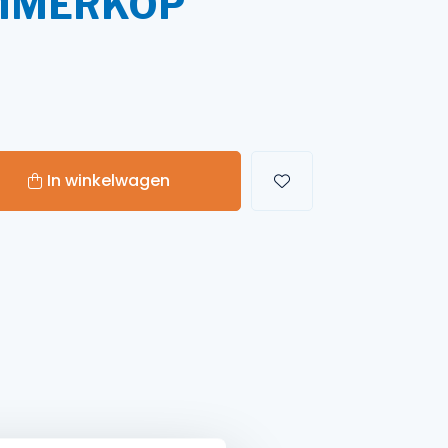
IMMERKOP
Handgereedschappen
Carburateurgereedschap
Combi-gereedschap
Bijlen
In winkelwagen