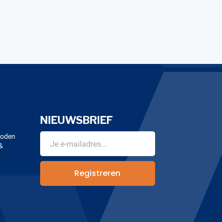
NIEUWSBRIEF
hoden
&
n
Registreren