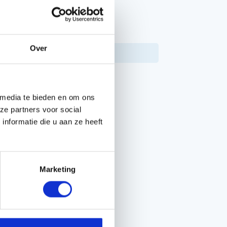
PPEN
Over
7391883725696
578449401
 media te bieden en om ons
ze partners voor social
nformatie die u aan ze heeft
Marketing