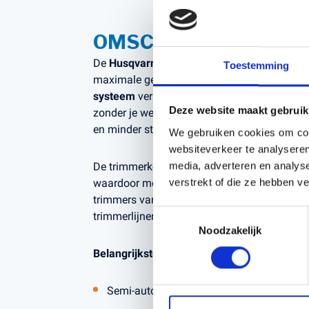
OMSCHRIJVING
De
Husqvarna T35 Universal trimmerkop
is
Toestemming
maximale gebruiksvriendelijkheid en veelzij
systeem
verleng je de trimmerlijn eenvoudig 
Deze website maakt gebruik
zonder je werk te onderbreken. Dit zorgt voo
en minder stilstand.
We gebruiken cookies om cont
websiteverkeer te analyseren
media, adverteren en analys
De trimmerkop wordt geleverd met een univer
verstrekt of die ze hebben v
waardoor montage mogelijk is op een breed s
trimmers van Husqvarna en andere merken. 
Toestemmingsselectie
trimmerlijnen met een dikte van
2,4 tot 2,7
Noodzakelijk
Belangrijkste voordelen:
Semi-automatische Tap-n-Go draadvoedi