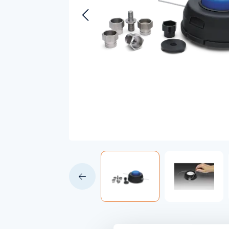
Accessoires voor Handgedragen
machines
Persoonlijke Beschermings Middelen
Accu'
(PBM)
Husqv
Helmen
Husqv
Broeken
Gezichtsbescherming
Handschoenen
Gehoorbescherming
Speelgoed