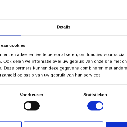
EIGENSCHA
 ontwikkeld voor
Details
EAN:
digheid. Met het
Tap-n-Go
tijdens het werken,
Artikelnummer:
 van cookies
r een soepelere workflow
ent en advertenties te personaliseren, om functies voor social
. Ook delen we informatie over uw gebruik van onze site met on
e. Deze partners kunnen deze gegevens combineren met andere i
sele adapterset,
erzameld op basis van uw gebruik van hun services.
cala aan rechte steel
Geschikt voor
 mm
.
Voorkeuren
Statistieken
ng