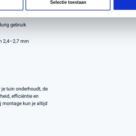
Selectie toestaan
e toepasbaarheid
urig gebruik
an 2,4–2,7 mm
r je tuin onderhoudt, de
id, efficiëntie en
ij montage kun je altijd