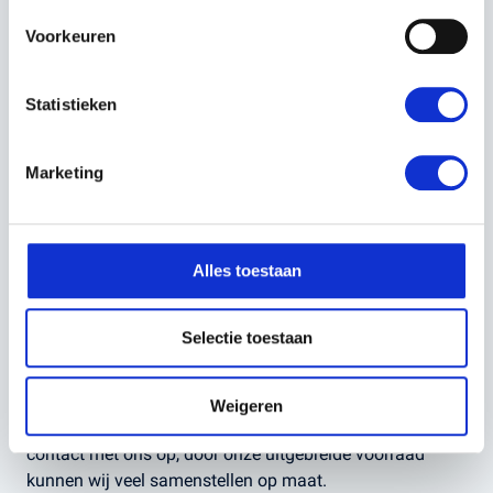
Geschikt voor: kettingzagen tot 100 cc, zaagbladen
Voorkeuren
tot 90 cm
Gewicht verpakking: ca. 300 – 350 g
Statistieken
Transportafmetingen: ca.
25 × 20 × 4 cm
Marketing
Verpakkingstype: doos
Alles toestaan
Verpakkingsaantal: 1 stuk
Selectie toestaan
Voor deskundig advies op maat kunt u altijd bij ons
filiaal langskomen, Kerstens Voeten in Roosendaal.
Weigeren
Is uw gewenste samenstelling niet beschikbaar? Neem
contact met ons op, door onze uitgebreide voorraad
kunnen wij veel samenstellen op maat.