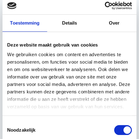
EAN: 5400182956365
Toestemming
Details
Over
Serie: Versacut
Steek: 3/8 inch
Deze website maakt gebruik van cookies
We gebruiken cookies om content en advertenties te
Aandrijfschakel dikte: 1,6 mm
personaliseren, om functies voor social media te bieden
en om ons websiteverkeer te analyseren. Ook delen we
Aantal aandrijfschakels: 66
informatie over uw gebruik van onze site met onze
partners voor social media, adverteren en analyse. Deze
partners kunnen deze gegevens combineren met andere
Veiligheidsaandrijfschakel: Ja
informatie die u aan ze heeft verstrekt of die ze hebben
verzameld op basis van uw gebruik van hun services.
Beiteltype: halfhaakse beitel
Toestemmingsselectie
Categorie: professioneel
Noodzakelijk