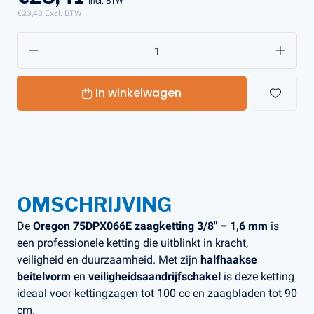
Incl. BTW
€23,48
Excl. BTW
In winkelwagen
OMSCHRIJVING
De
Oregon 75DPX066E zaagketting 3/8" – 1,6 mm
is
een professionele ketting die uitblinkt in kracht,
veiligheid en duurzaamheid. Met zijn
halfhaakse
beitelvorm
en
veiligheidsaandrijfschakel
is deze ketting
ideaal voor kettingzagen tot 100 cc en zaagbladen tot 90
cm.