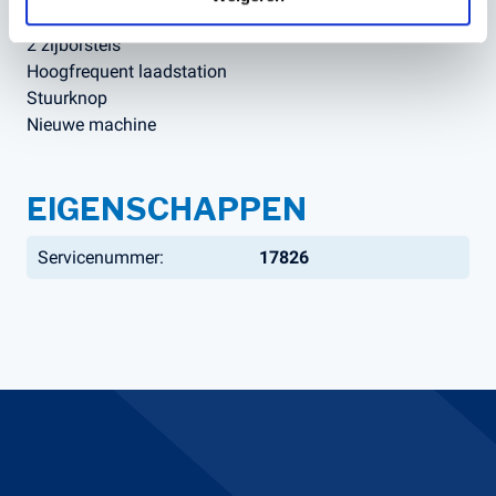
4x Onderhoudsvrije gel tractie accu's
2 zijborstels
Hoogfrequent laadstation
Stuurknop
Nieuwe machine
EIGENSCHAPPEN
Servicenummer:
17826