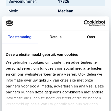
Servicenummer:
17826
Merk:
Meclean
Type:
BUSTER 1100TTE
VEEGM
Bouwjaar:
2017
Toestemming
Details
Over
Brandstof:
Elektrisch
Aandrijving:
motorisch
Deze website maakt gebruik van cookies
We gebruiken cookies om content en advertenties te
personaliseren, om functies voor social media te bieden
en om ons websiteverkeer te analyseren. Ook delen we
Neem contact op
informatie over uw gebruik van onze site met onze
partners voor social media, adverteren en analyse. Deze
partners kunnen deze gegevens combineren met andere
informatie die u aan ze heeft verstrekt of die ze hebben
verzameld op basis van uw gebruik van hun services.