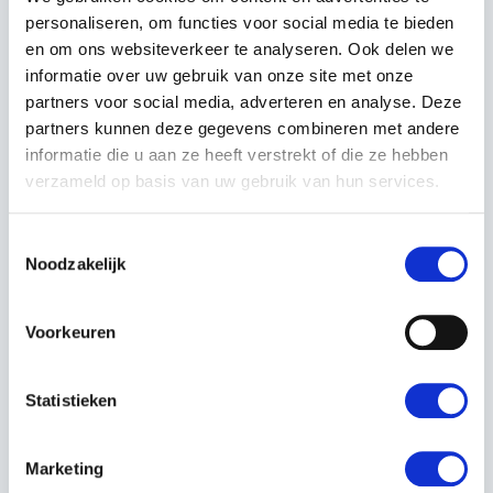
personaliseren, om functies voor social media te bieden
Servicenummer:
23053
en om ons websiteverkeer te analyseren. Ook delen we
Merk:
Lien
informatie over uw gebruik van onze site met onze
partners voor social media, adverteren en analyse. Deze
Type:
AFSCHUIFVORK
partners kunnen deze gegevens combineren met andere
GRASVORK
informatie die u aan ze heeft verstrekt of die ze hebben
SILAGEVORK
verzameld op basis van uw gebruik van hun services.
Toestemmingsselectie
Neem contact op
Noodzakelijk
Voorkeuren
Statistieken
OMSCHRIJVING
Marketing
OOK VOOR 3PUNT HEF