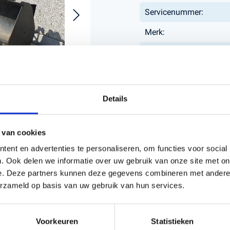
Servicenummer:
Merk:
s en Laders
Brandstof en Smeermiddelen
Type:
arna Aspire Accu's en Laders
arna BLI-X (36V) Accu's en Laders
Bouwjaar:
Details
 van cookies
ent en advertenties te personaliseren, om functies voor social
. Ook delen we informatie over uw gebruik van onze site met on
e. Deze partners kunnen deze gegevens combineren met andere i
erzameld op basis van uw gebruik van hun services.
Voorkeuren
Statistieken