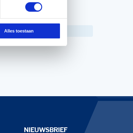
PPEN
19397
Alles toestaan
NIEUWSBRIEF