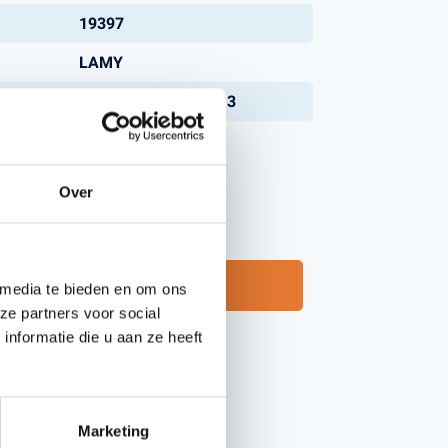
19397
LAMY
Handgereedschappen
KUILVOERBAK 1,2 M3
Carburateurgereedschap
Combi-gereedschap
2013
Bijlen
Over
Neem contact op
 media te bieden en om ons
ze partners voor social
nformatie die u aan ze heeft
Marketing