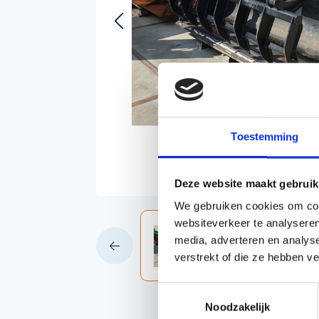
Accessoires voor Handgedragen
machines
Persoonlijke Beschermings Middelen
Accu'
(PBM)
Husqv
Helmen
Husqv
Broeken
Gezichtsbescherming
Toestemming
Handschoenen
Gehoorbescherming
Deze website maakt gebruik
Speelgoed
We gebruiken cookies om cont
websiteverkeer te analyseren
media, adverteren en analys
verstrekt of die ze hebben v
Toestemmingsselectie
Noodzakelijk