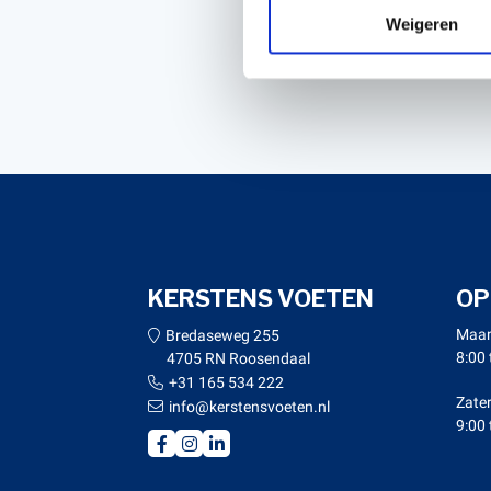
Weigeren
Verstuur
KERSTENS VOETEN
OP
Maan
Bredaseweg 255
8:00 
4705 RN Roosendaal
+31 165 534 222
Zate
info@kerstensvoeten.nl
9:00 