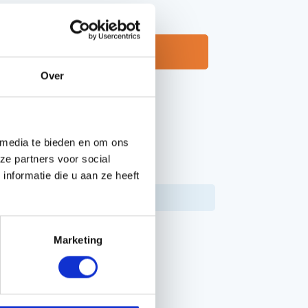
Neem contact op
Handgereedschappen
Carburateurgereedschap
Over
Combi-gereedschap
Bijlen
 media te bieden en om ons
ze partners voor social
PPEN
nformatie die u aan ze heeft
22312
Marketing