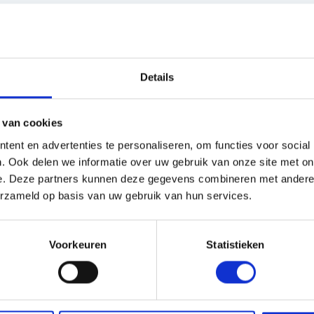
s en Laders
Brandstof en Smeermiddelen
arna Aspire Accu's en Laders
Details
arna BLI-X (36V) Accu's en Laders
 van cookies
ent en advertenties te personaliseren, om functies voor social
. Ook delen we informatie over uw gebruik van onze site met on
EIGENSCHA
e. Deze partners kunnen deze gegevens combineren met andere i
klaar. 3 cilinder diesel
erzameld op basis van uw gebruik van hun services.
Servicenummer:
drostatische aandrijving
g, Aftakas achteraan: 540
Voorkeuren
Statistieken
nrichting met werktuigen,