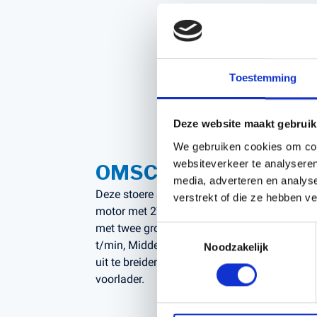
Accessoires voor Handgedragen
machines
Persoonlijke Beschermings Middelen
Accu'
(PBM)
Husqv
Toestemming
Helmen
Husqv
Broeken
Deze website maakt gebruik
Gezichtsbescherming
We gebruiken cookies om cont
Handschoenen
websiteverkeer te analyseren
OMSCHRIJVING
Gehoorbescherming
media, adverteren en analys
Deze stoere Sub-Compact-tractor staat voor u 
Speelgoed
verstrekt of die ze hebben v
motor met 27pk, 4wd, stuurbekrachtiging, Hy
met twee groepen, hefinrichitng achter 550k
Toestemmingsselectie
t/min, Middenaftakas: 2000 t/min,
Noodzakelijk
uit te breiden met middenmaaidek, fronthefi
voorlader.