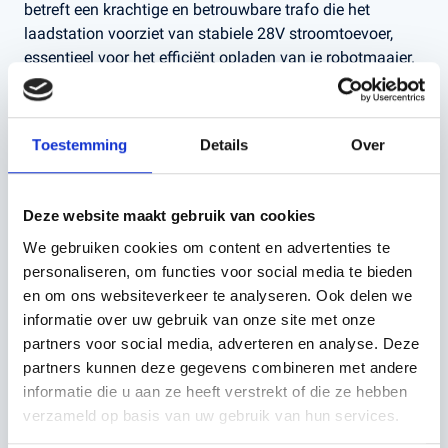
betreft een krachtige en betrouwbare trafo die het
laadstation voorziet van stabiele 28V stroomtoevoer,
essentieel voor het efficiënt opladen van je robotmaaier.
Deze unit is geschikt voor Europese stopcontacten en is
voorzien van een robuuste, spatwaterdichte behuizing
voor gebruik buitenshuis.
Toestemming
Details
Over
Technische specificaties:
Deze website maakt gebruik van cookies
Merk: Husqvarna
We gebruiken cookies om content en advertenties te
personaliseren, om functies voor social media te bieden
Artikelnummer: 578 27 53‑01
en om ons websiteverkeer te analyseren. Ook delen we
informatie over uw gebruik van onze site met onze
partners voor social media, adverteren en analyse. Deze
Model: Voedingseenheid EU voor 265ACX
partners kunnen deze gegevens combineren met andere
informatie die u aan ze heeft verstrekt of die ze hebben
Input: 100–240V AC, 50/60Hz
verzameld op basis van uw gebruik van hun services.