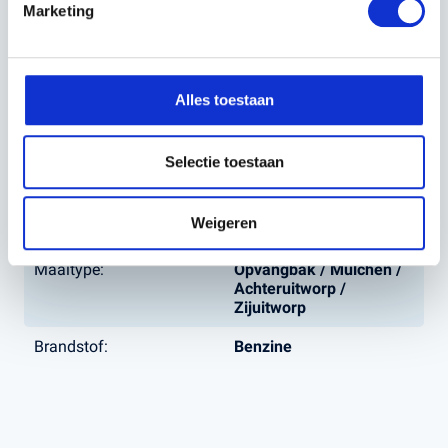
Marketing
Maaihoogte min-max
25 - 75 mm
(mm):
Netto Vermogen kW:
9,6 kW
Alles toestaan
Aantal PK's:
13 pk
Type trekhaak:
Oog, Achteraan
Selectie toestaan
gemonteerd
Transmissie:
Hydrostatisch, Traploos
Weigeren
Pedaal
Maaitype:
Opvangbak / Mulchen /
Achteruitworp /
Zijuitworp
Brandstof:
Benzine