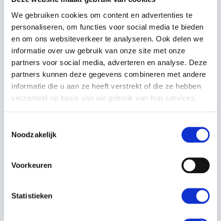
Voor deskundig advies op maat kunt u altijd bij ons
filiaal langskomen, Kerstens Voeten in Roosendaal.
We gebruiken cookies om content en advertenties te
personaliseren, om functies voor social media te bieden
en om ons websiteverkeer te analyseren. Ook delen we
Is uw gewenste samenstelling niet beschikbaar? Neem
informatie over uw gebruik van onze site met onze
contact met ons op, door onze uitgebreide voorraad
partners voor social media, adverteren en analyse. Deze
kunnen wij veel samenstellen op maat.
partners kunnen deze gegevens combineren met andere
informatie die u aan ze heeft verstrekt of die ze hebben
verzameld op basis van uw gebruik van hun services.
EIGENSCHAPPEN
EAN:
7391736549714
Toestemmingsselectie
Noodzakelijk
Artikelnummer:
967847201
Maaibreedte (cm):
94 - 112 cm
Voorkeuren
Capaciteit werkgebied:
5000 - 6000 m²
Statistieken
Mesinschakeling:
Automatisch via
bedieningspaneel.