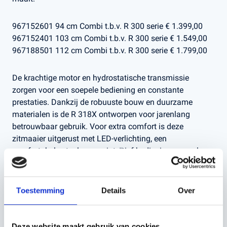
967152601 94 cm Combi t.b.v. R 300 serie € 1.399,00
967152401 103 cm Combi t.b.v. R 300 serie € 1.549,00
967188501 112 cm Combi t.b.v. R 300 serie € 1.799,00
De krachtige motor en hydrostatische transmissie
zorgen voor een soepele bediening en constante
prestaties. Dankzij de robuuste bouw en duurzame
materialen is de R 318X ontworpen voor jarenlang
betrouwbaar gebruik. Voor extra comfort is deze
zitmaaier uitgerust met LED-verlichting, een
comfortabele stoel en een intuïtief bedieningspaneel.
Of u nu een groot gazon onderhoudt of complex terrein
met veel obstakels, de Husqvarna R 318X levert elke keer
Toestemming
Details
Over
weer perfecte resultaten.
Deze website maakt gebruik van cookies