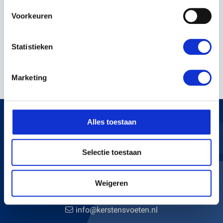
EIGENSCHAPPEN
Voorkeuren
Servicenummer:
13894
Statistieken
Marketing
Verstuur
Alles toestaan
Selectie toestaan
KERSTENS VOETEN
Bredaseweg 255
Weigeren
4705 RN Roosendaal
+31 165 534 222
info@kerstensvoeten.nl