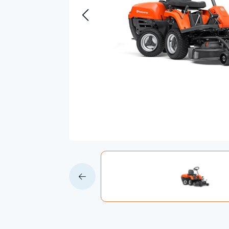
Accessoires voor Handgedragen
machines
Persoonlijke Beschermings Middelen
Accu'
(PBM)
Husqv
Helmen
Husqv
Broeken
Gezichtsbescherming
Handschoenen
Gehoorbescherming
Speelgoed