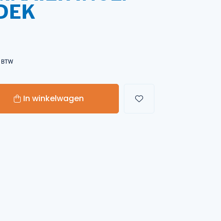
DEK
Handgereedschappen
Carburateurgereedschap
. BTW
Combi-gereedschap
Bijlen
In winkelwagen