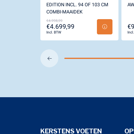
EDITION INCL. 94 OF 103 CM
A
COMBI-MAAIDEK
€4.998,99
€4.699,99
€9
Incl. BTW
Inc
KERSTENS VOETEN
OP