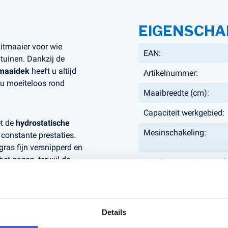
EIGENSCHA
itmaaier voor wie
EAN:
 tuinen. Dankzij de
tmaaidek
heeft u altijd
Artikelnummer:
 u moeiteloos rond
Maaibreedte (cm):
Capaciteit werkgebied:
t de
hydrostatische
Mesinschakeling:
constante prestaties.
gras fijn versnipperd en
et gazon, terwijl de
Maaihoogte min-max (
 gras.
Netto Vermogen kW:
derhoud en reiniging
Aantal PK's:
r groots in prestaties
Details
Type trekhaak:
keuze voor kleinere tot