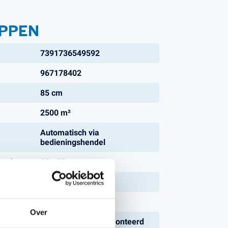
PPEN
7391736549592
967178402
85 cm
2500 m²
Automatisch via
bedieningshendel
mm):
25 - 75 mm
8,4 kW
11,2 pk
Over
Oog, Achteraan gemonteerd