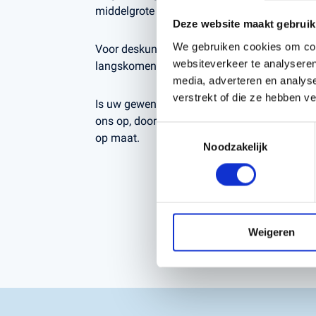
middelgrote gazons.
Deze website maakt gebruik
We gebruiken cookies om cont
Voor deskundig advies op maat kunt u altijd b
websiteverkeer te analyseren
langskomen, Kerstens Voeten in Roosendaal
media, adverteren en analys
verstrekt of die ze hebben v
Is uw gewenste samenstelling niet beschik
ons op, door onze uitgebreide voorraad kunn
Toestemmingsselectie
op maat.
Noodzakelijk
Weigeren