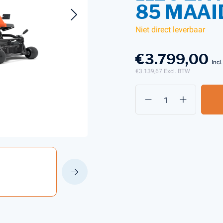
85 MAAI
Niet direct leverbaar
s en Laders
Brandstof en Smeermiddelen
arna Aspire Accu's en Laders
€3.799,00
Incl
arna BLI-X (36V) Accu's en Laders
€3.139,67
Excl. BTW