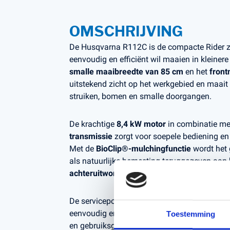
OMSCHRIJVING
De Husqvarna R112C is de compacte Rider z
eenvoudig en efficiënt wil maaien in kleinere
smalle maaibreedte van 85 cm
en het
fron
uitstekend zicht op het werkgebied en maait
struiken, bomen en smalle doorgangen.
De krachtige
8,4 kW motor
in combinatie me
transmissie
zorgt voor soepele bediening en 
Met de
BioClip®-mulchingfunctie
wordt het 
als natuurlijke bemesting teruggegeven aan h
achteruitworp
ideaal is voor hoger of grover
De servicepositie van het maaidek maakt on
eenvoudig en snel. Compact van formaat, maa
Toestemming
en gebruiksgemak – de R112C is de perfecte 