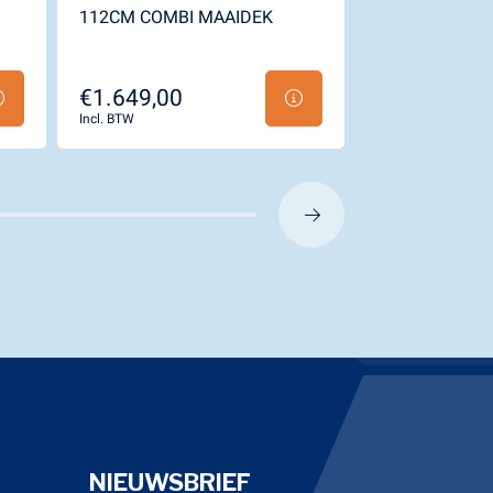
112CM COMBI MAAIDEK
INCL. 94CM M
€1.649,00
€4.599,00
Incl. BTW
Incl. BTW
NIEUWSBRIEF