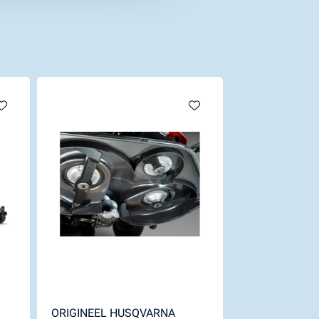
ORIGINEEL HUSQVARNA
HUSQVARNA R