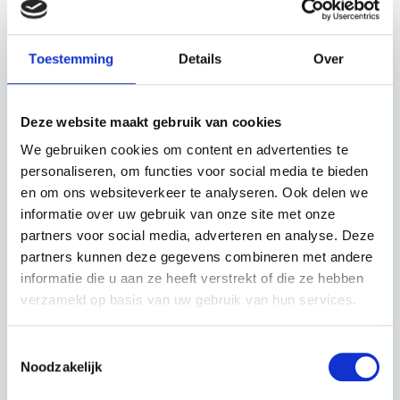
Incl. BTW
€19,00
Excl. BTW
Toestemming
Details
Over
In winkelwagen
Deze website maakt gebruik van cookies
We gebruiken cookies om content en advertenties te
personaliseren, om functies voor social media te bieden
en om ons websiteverkeer te analyseren. Ook delen we
informatie over uw gebruik van onze site met onze
partners voor social media, adverteren en analyse. Deze
OMSCHRIJVING
partners kunnen deze gegevens combineren met andere
informatie die u aan ze heeft verstrekt of die ze hebben
Bij Kerstens Voeten vind je de originele Husqvarna
verzameld op basis van uw gebruik van hun services.
Automower messen ( ook geschikt voor alle Gardena
Robotmaaiers en Mcculloch Robotmaaiers). Deze extra
Toestemmingsselectie
dikke maaimesjes (0,6mm) van carbon zijn zo gemaakt
Noodzakelijk
dat ze niet snel kunnen breken en hierdoor messen in het
gazon verdwijnen. daarnaast hebben ze een buigzaam