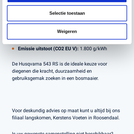
Gewicht (excl. snoei-uitrusting):
7,4 kg
Maaibreedte:
47 cm
Selectie toestaan
Geluidsdrukniveau bij oor van de gebruiker:
95
dB(A)
Geluidsdrukniveau (LWA):
118 dB(A)
Weigeren
Trillingsniveau linker/rechter handgreep:
3,5/3
m/s²
Emissie uitstoot (CO2 EU V):
1.800 g/kWh
De Husqvarna 543 RS is de ideale keuze voor
diegenen die kracht, duurzaamheid en
gebruiksgemak zoeken in een bosmaaier.
Voor deskundig advies op maat kunt u altijd bij ons
filiaal langskomen, Kerstens Voeten in Roosendaal.
Is uw gewenste samenstelling niet beschikbaar?