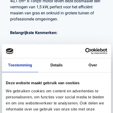
40,1 cm³ X-Torq® motor levert deze bosmaaier een
vermogen van 1,5 kW, perfect voor het efficiënt
maaien van gras en onkruid in grotere tuinen of
professionele omgevingen.
Belangrijkste Kenmerken:
Krachtige X-Torq® Motor:
De 40,1 cm³ motor
levert een vermogen van 1,5 kW, waardoor u snel
en efficiënt kunt werken.
Lichtgewicht en Comfortabel:
Met een gewicht
Toestemming
Details
Over
van slechts 7,4 kg is de 543 RS gemakkelijk te
hanteren en ideaal voor langdurig gebruik zonder
vermoeidheid.
Eenvoudig Starten:
Het Smart Start®-systeem en
Deze website maakt gebruik van cookies
de brandstofpomp zorgen voor een moeiteloze
We gebruiken cookies om content en advertenties te
start, zelfs na langere periodes van niet-gebruik.
personaliseren, om functies voor social media te bieden
Verstelbare Handgreep:
De ergonomische en
verstelbare handgreep zorgt voor extra comfort
en om ons websiteverkeer te analyseren. Ook delen we
en controle tijdens het maaien.
informatie over uw gebruik van onze site met onze