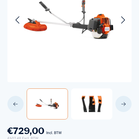
€729,00
Incl. BTW
€602,48
Excl. BTW