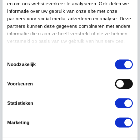
en om ons websiteverkeer te analyseren. Ook delen we
informatie over uw gebruik van onze site met onze
3. ERGONOMISCH ONTWERP
partners voor social media, adverteren en analyse. Deze
partners kunnen deze gegevens combineren met andere
Comfortabel schouderharnas
: Verstelbaar en
gevoerd, voor optimale gewichtsverdeling.
informatie die u aan ze heeft verstrekt of die ze hebben
Anti-vibratiesysteem
: Vermindert vermoeidheid bij
verzameld op basis van uw gebruik van hun services.
langdurig gebruik.
Verstelbare handgrepen
: Voor een persoonlijke en
Toestemmingsselectie
comfortabele grip.
Noodzakelijk
4. GEBRUIKSVRIENDELIJKHEID
Voorkeuren
Gemakkelijk te starten
: Dankzij het slimme
startsysteem.
Intuïtieve bediening
: Handige knoppen en functies
Statistieken
binnen handbereik.
Lichtgewicht ontwerp voor een ruggedragen
bladblazer van dit kaliber.
Marketing
5. ROBUUST EN BETROUWBAAR