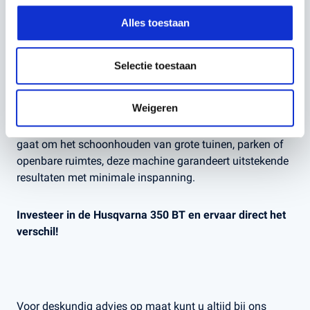
Duurzame constructie
: Bestand tegen intensief en
Alles toestaan
professioneel gebruik.
Lage onderhoudsvereisten dankzij hoogwaardige
onderdelen.
Selectie toestaan
CONCLUSIE
Weigeren
Met de Husqvarna 350 BT haalt u een krachtige,
comfortabele en efficiënte bladblazer in huis. Of het nu
gaat om het schoonhouden van grote tuinen, parken of
openbare ruimtes, deze machine garandeert uitstekende
resultaten met minimale inspanning.
Investeer in de Husqvarna 350 BT en ervaar direct het
verschil!
Voor deskundig advies op maat kunt u altijd bij ons