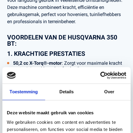
voor langdurig gebruik in veeleisende omstandigheden.
Deze machine combineert kracht, efficiëntie en
gebruiksgemak, perfect voor hoveniers, tuinliefhebbers
en professionals in terreinbeheer.
VOORDELEN VAN DE HUSQVARNA 350
BT:
1. KRACHTIGE PRESTATIES
50,2 cc X-Torq®-motor
: Zorgt voor maximale kracht
met minimaal brandstofverbruik.
Hoge luchtsnelheid
: Tot
104,6 m/s
, ideaal voor het
opruimen van zware bladeren en vuil.
Toestemming
Details
Over
2. BRANDSTOFEFFICIËNT EN
MILIEUVRIENDELIJK
Deze website maakt gebruik van cookies
Vermindert schadelijke emissies met tot
60% minder
uitstoot
dan traditionele motoren.
We gebruiken cookies om content en advertenties te
Bespaart brandstof met een verbruik dat tot
20%
personaliseren, om functies voor social media te bieden
lager
ligt.