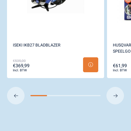
ISEKI IKB27 BLADBLAZER
HUSQVARN
SPEELGO
€535,00
€369,99
€61,99
Incl. BTW
Incl. BTW