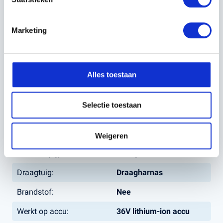
Marketing
EIGENSCHAPPEN
Alles toestaan
EAN:
7392930885967
Selectie toestaan
Artikelnummer:
967796203
Blaaskracht:
16 N
Weigeren
Gewicht (kg):
7,7 kg
Draagtuig:
Draagharnas
Brandstof:
Nee
Werkt op accu:
36V lithium-ion accu