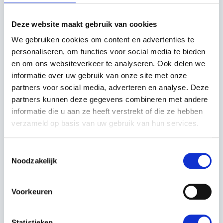
Milieuvriendelijk
: Werkt op accu, wat zorgt voor
een lage geluidsproductie en geen schadelijke
uitstoot van gas.
Deze website maakt gebruik van cookies
De
Husqvarna 340iBT
is een uitstekende keuze voor
We gebruiken cookies om content en advertenties te
tuinprofessionals die kracht, comfort en
personaliseren, om functies voor social media te bieden
milieuvriendelijkheid in één machine zoeken. Het is de
en om ons websiteverkeer te analyseren. Ook delen we
perfecte partner voor het efficiënt beheren van
informatie over uw gebruik van onze site met onze
buitenruimtes, zowel in stedelijke als landelijke
partners voor social media, adverteren en analyse. Deze
omgevingen.
partners kunnen deze gegevens combineren met andere
informatie die u aan ze heeft verstrekt of die ze hebben
verzameld op basis van uw gebruik van hun services.
Toestemmingsselectie
Voor deskundig advies op maat kunt u altijd bij ons
Noodzakelijk
filiaal langskomen, Kerstens Voeten in Roosendaal.
Voorkeuren
Is uw gewenste samenstelling niet beschikbaar? Neem
contact met ons op, door onze uitgebreide voorraad
kunnen wij veel samenstellen op maat.
Statistieken