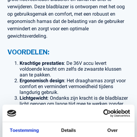
verwijderen. Deze bladblazer is ontworpen met het oog
op gebruiksgemak en comfort, met een robuust en
ergonomisch harnas dat de belasting van de gebruiker
vermindert en zorgt voor een optimale
gewichtsverdeling.
VOORDELEN:
Krachtige prestaties
: De 36V accu levert
voldoende kracht om zelfs de zwaarste klussen
aan te pakken.
Ergonomisch design
: Het draagharnas zorgt voor
comfort en vermindert vermoeidheid tijdens
langdurig gebruik.
Lichtgewicht
: Ondanks zijn kracht is de bladblazer
licht genoeg om lange tijd mee te werken zonder
overbelasting.
Duurzaamheid
: Geschikt voor professioneel
gebruik, met een robuuste constructie die bestand
is tegen intensief gebruik in diverse
Toestemming
Details
Over
weersomstandigheden.