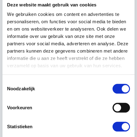
Deze website maakt gebruik van cookies
Servicenummer:
17197
We gebruiken cookies om content en advertenties te
personaliseren, om functies voor social media te bieden
en om ons websiteverkeer te analyseren. Ook delen we
Neem contact op
informatie over uw gebruik van onze site met onze
partners voor social media, adverteren en analyse. Deze
partners kunnen deze gegevens combineren met andere
informatie die u aan ze heeft verstrekt of die ze hebben
verzameld op basis van uw gebruik van hun services.
Toestemmingsselectie
OMSCHRIJVING
Noodzakelijk
Husqvarna 226HD75 heggenschaar is een uitzonderlijke
goed gebalanceerde dubbelzijdige heggenschaar met
Voorkeuren
een X-Torq motor. De Husqvarna 226HD75
heggenschaar heeft een mes lengte van 75 cm. Het
robuuste ontwerp zorgt voor een lange levensduur onder
Statistieken
zware omstandigheden. Het achter handvat van de