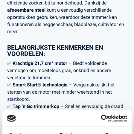
efficiëntie zoeken bij tuinonderhoud. Dankzij de
afneembare steel
kunt u eenvoudig verschillende
opzetstukken gebruiken, waardoor deze trimmer kan
functioneren als heggenschaar, bladblazer, cultivator en
meer.
BELANGRIJKSTE KENMERKEN EN
VOORDELEN:
✅
Krachtige 21,7 cm³ motor
– Biedt voldoende
vermogen om moeiteloos gras, onkruid en andere
vegetatie te trimmen.
✅
Smart Start® technologie
– Vergemakkelijkt het
starten van de motor met minder weerstand in het
startkoord.
✅
Tap 'n Go trimmerkop
– Snel en eenvoudig de draad
verlengen door de trimmerkop tegen de grond te tikken.
✅
Ergonomisch ontwerp
– Comfortabele handgreep en
uitgebalanceerd gewicht voor minder vermoeidheid