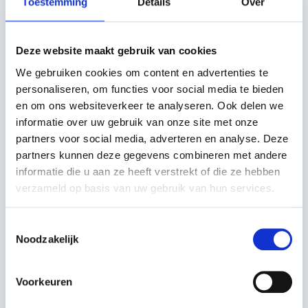
tijdens langdurig gebruik.
Toestemming
Details
Over
✅
Afneembare steel
– Gemakkelijk te vervoeren, op te
bergen en compatibel met meerdere opzetstukken.
Deze website maakt gebruik van cookies
✅
Laag geluidsniveau
– Ontworpen om stiller te werken,
ideaal voor woonwijken en langdurige werkzaamheden.
We gebruiken cookies om content en advertenties te
personaliseren, om functies voor social media te bieden
TECHNISCHE SPECIFICATIES:
en om ons websiteverkeer te analyseren. Ook delen we
informatie over uw gebruik van onze site met onze
Motorvermogen:
0,8 pk
partners voor social media, adverteren en analyse. Deze
Cilinderinhoud:
21,7 cm³
partners kunnen deze gegevens combineren met andere
Maximaal toerental:
7.800 tpm
informatie die u aan ze heeft verstrekt of die ze hebben
Brandstoftankinhoud:
0,3 liter
verzameld op basis van uw gebruik van hun services.
Gewicht (excl. snijuitrusting):
4,8 kg
Totale lengte:
178 cm
Geluidsdrukniveau bij gebruiker:
90 dB(A)
Toestemmingsselectie
Noodzakelijk
Geluidsvermogensniveau:
108 dB(A)
Trillingsniveau (voorste handgreep):
3,6 m/s²
Trillingsniveau (achterste handgreep):
3,5 m/s²
Voorkeuren