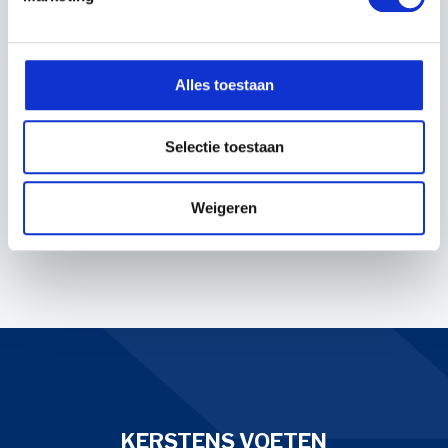
GPS RTK MOGELIJKHEID
CAMERA AANSLUITINGEN
TOPCON
Verstuur
Alles toestaan
ARTIKEL NUMMER 0.020.8841.4/40
Selectie toestaan
EIGENSCHAPPEN
Servicenummer:
19913
Weigeren
KERSTENS VOETEN