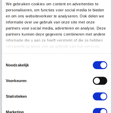
Servicenummer:
19913
We gebruiken cookies om content en advertenties te
personaliseren, om functies voor social media te bieden
Merk:
Deutz-Fahr
en om ons websiteverkeer te analyseren. Ook delen we
Type:
I-MONITOR X-25 8"
informatie over uw gebruik van onze site met onze
partners voor social media, adverteren en analyse. Deze
partners kunnen deze gegevens combineren met andere
informatie die u aan ze heeft verstrekt of die ze hebben
Neem contact op
verzameld op basis van uw gebruik van hun services.
Toestemmingsselectie
Noodzakelijk
Voorkeuren
OMSCHRIJVING
NIEUWE I-MONITOR X25 8" TOUCHSCREEN
Statistieken
GEDEMONTEERD VAN NIEUWE TREKKER
TRACTORINSTELLINGEN
ISOBUS MOGELIJKHEID
Marketing