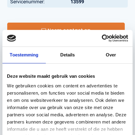
Servicenummer:
13599
Neem contact op
Toestemming
Details
Over
OMSCHRIJVING
Deze website maakt gebruik van cookies
We gebruiken cookies om content en advertenties te
Transmissie:
40 versnellingen
personaliseren, om functies voor social media te bieden
en om ons websiteverkeer te analyseren. Ook delen we
Deutz-Fahr Agrotron M410 met voorasveering, cabine
informatie over uw gebruik van onze site met onze
veering, luchtgeveerde stoel met armleuning bediening.
partners voor social media, adverteren en analyse. Deze
Fronthef met Aftakas
partners kunnen deze gegevens combineren met andere
en Quicke voorlader Q85 met joystick bediening en
informatie die u aan ze heeft verstrekt of die ze hebben
dansonderdrukking