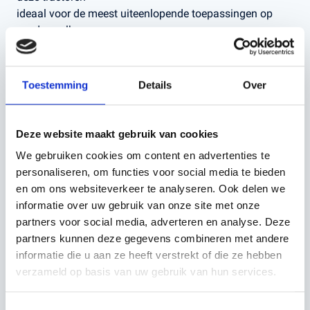
ideaal voor de meest uiteenlopende toepassingen op
eender welk
landbouwbedrijf. Met een maximale stuurhoek van 50°,
een korte
wielbasis en een uitstekend zicht rondom is deze serie
Toestemming
Details
Over
tractoren ook
bij uitstek geschikt voor werkzaamheden met een
voorlader, en in
Deze website maakt gebruik van cookies
zijn element bij het maken van omkeermanoeuvres op de
We gebruiken cookies om content en advertenties te
kopakker,
personaliseren, om functies voor social media te bieden
in krappe ruimtes of bij het werken met
en om ons websiteverkeer te analyseren. Ook delen we
voermengwagens in de
informatie over uw gebruik van onze site met onze
stal.
partners voor social media, adverteren en analyse. Deze
deze tractor is uitgevoerd incl:
partners kunnen deze gegevens combineren met andere
- Dak met dakluik en 8 LED werklampen aan dakrand,
informatie die u aan ze heeft verstrekt of die ze hebben
- Vrijzichtdak zonder FOPS
verzameld op basis van uw gebruik van hun services.
- GNSS ontvanger SR20 (2 cm absoluut, RTK NTRIP),
CTM 1.2
Toestemmingsselectie