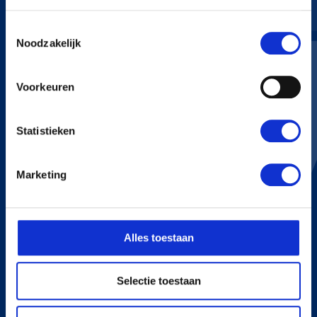
Toestemmingsselectie
KERSTENS VOETEN
Noodzakelijk
Bredaseweg 255
4705 RN Roosendaal
Voorkeuren
+31 165 534 222
info@kerstensvoeten.nl
Statistieken
CONTACT
Marketing
+31 165 534 222
info@kerstensvoeten.nl
Alles toestaan
Route in Google Maps
Selectie toestaan