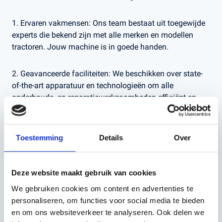
1️. Ervaren vakmensen: Ons team bestaat uit toegewijde
experts die bekend zijn met alle merken en modellen
tractoren. Jouw machine is in goede handen.
2. Geavanceerde faciliteiten: We beschikken over state-
of-the-art apparatuur en technologieën om alle
onderhouds- en reparatiewerkzaamheden efficiënt en
nauwkeurig uit te voeren.
3. Persoonlijke aandacht: Bij Kerstens Voeten
Toestemming
Details
Over
behandelen we elke tractor alsof het onze eigen is. We
luisteren naar jouw specifieke behoeften en zorgen voor
een op maat gemaakt onderhoudsplan.
Deze website maakt gebruik van cookies
We gebruiken cookies om content en advertenties te
4️. Betrouwbaarheid: Wij streven naar uitmuntendheid in
personaliseren, om functies voor social media te bieden
alles wat we doen. Je kunt erop vertrouwen dat jouw
en om ons websiteverkeer te analyseren. Ook delen we