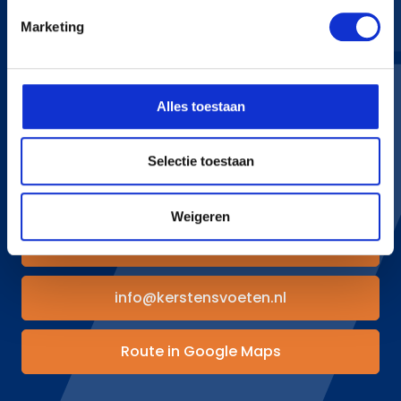
Marketing
KERSTENS VOETEN
Bredaseweg 255
Alles toestaan
4705 RN Roosendaal
+31 165 534 222
info@kerstensvoeten.nl
Selectie toestaan
CONTACT
Weigeren
+31 165 534 222
info@kerstensvoeten.nl
Route in Google Maps