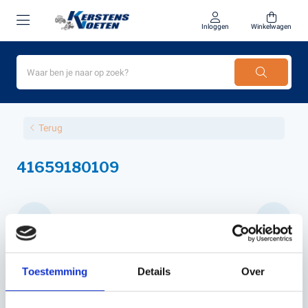
Inloggen
Winkelwagen
Terug
41659180109
€34,57
Incl. BTW
Toestemming
Details
Over
€28,57
Excl. BTW