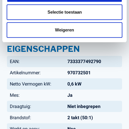
Met de 122 RJ met mes haal je een goede kwaliteit
Selectie toestaan
gereedschap in huis dat je werk eenvoudiger, sneller en
nauwkeuriger maakt. Wacht niet langer en bestel
vandaag nog!
Weigeren
EIGENSCHAPPEN
EAN:
7333377492790
Artikelnummer:
970732501
Netto Vermogen kW:
0,6 kW
Mes:
Ja
Draagtuig:
Niet inbegrepen
Brandstof:
2 takt (50:1)
Werkt op accu:
Nee