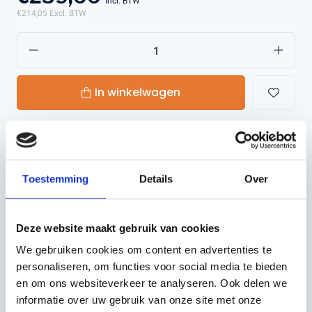
Incl. BTW
€214,05
Excl. BTW
In winkelwagen
Toestemming
Details
Over
OMSCHRIJVING
122 RJ met mes: De ultieme keuze voor precisie en
Deze website maakt gebruik van cookies
betrouwbaarheid
We gebruiken cookies om content en advertenties te
personaliseren, om functies voor social media te bieden
De
122 RJ met mes
is een krachtige en veelzijdige
en om ons websiteverkeer te analyseren. Ook delen we
machine, ontworpen voor precisiewerk in uiteenlopende
informatie over uw gebruik van onze site met onze