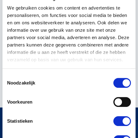
We gebruiken cookies om content en advertenties te
personaliseren, om functies voor social media te bieden
en om ons websiteverkeer te analyseren. Ook delen we
informatie over uw gebruik van onze site met onze
partners voor social media, adverteren en analyse. Deze
partners kunnen deze gegevens combineren met andere
ORIGINELE HUSQVARNA
informatie die u aan ze heeft verstrekt of die ze hebben
XP 2TAKT SYNTHETIC
verzameld op basis van uw gebruik van hun services.
MENGOLIE
Toestemmingsselectie
€5,99
Noodzakelijk
Incl. BTW
Voorkeuren
Statistieken