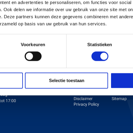
ent en advertenties te personaliseren, om functies voor social
. Ook delen we informatie over uw gebruik van onze site met on
e. Deze partners kunnen deze gegevens combineren met andere i
s en Laders
Brandstof en Smeermiddelen
erzameld op basis van uw gebruik van hun services.
arna Aspire Accu's en Laders
arna BLI-X (36V) Accu's en Laders
Voorkeuren
Statistieken
ENINGSTIJDEN
KLANTENSERVICE
dag tot en met Vrijdag:
Over ons
Betaalmet
Selectie toestaan
Vacatures
Verzenden 
tot 17:00
Algemene
retournere
voorwaarden
Contact
rdag
Disclaimer
Sitemap
tot 17:00
Privacy Policy