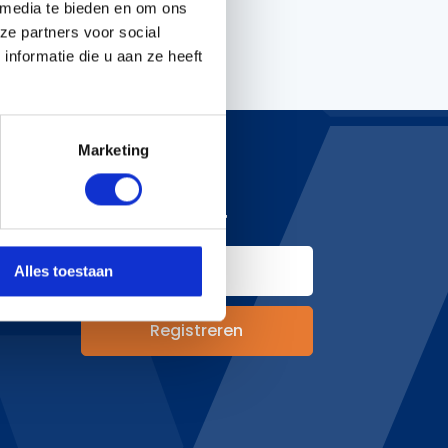
 media te bieden en om ons
ze partners voor social
nformatie die u aan ze heeft
Handgereedschappen
Carburateurgereedschap
Combi-gereedschap
Marketing
Bijlen
NIEUWSBRIEF
hoden
Alles toestaan
&
n
Registreren