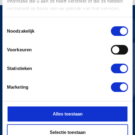
informatie die u aan ze heeft verstrekt of die ze hebben
verzameld op basis van uw gebruik van hun services.
Toestemmingsselectie
Noodzakelijk
KERSTENS VOETEN
Voorkeuren
Bredaseweg 255
4705 RN Roosendaal
+31 165 534 222
Statistieken
info@kerstensvoeten.nl
Marketing
CONTACT
+31 165 534 222
Alles toestaan
info@kerstensvoeten.nl
Selectie toestaan